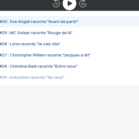
#30 : Eve Angeli raconte "Avant de partir"
#29 : MC Solaar raconte "Bouge de là"
28 : Lorie raconte "Je vais vite"
#27 : Christophe Willem raconte "Jacques a dit"
#26 : Chimène Badi raconte "Entre nous"
#25 : Indochine raconte "3e sexe"
#24 : Zaho raconte "C'est chelou"
#23 : Patrick Bruel raconte "Au café des délices"
#22 : Kyo raconte "Le chemin"
#21 : Nolwenn Leroy raconte "Cassé"
#20 : Patrick Hernandez raconte "Born to be alive"