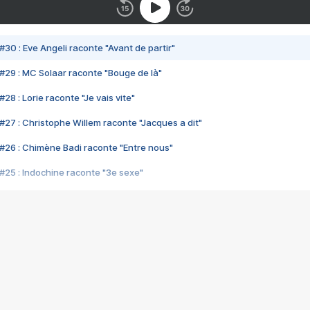
#30 : Eve Angeli raconte "Avant de partir"
#29 : MC Solaar raconte "Bouge de là"
28 : Lorie raconte "Je vais vite"
#27 : Christophe Willem raconte "Jacques a dit"
#26 : Chimène Badi raconte "Entre nous"
#25 : Indochine raconte "3e sexe"
#24 : Zaho raconte "C'est chelou"
#23 : Patrick Bruel raconte "Au café des délices"
#22 : Kyo raconte "Le chemin"
#21 : Nolwenn Leroy raconte "Cassé"
#20 : Patrick Hernandez raconte "Born to be alive"