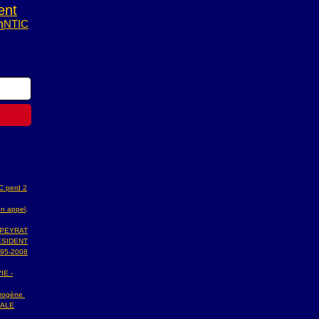
ent
n
NTIC
AC perd 2
n appel,
 PEYRAT
ESIDENT
95-2008
IE -
ydrogène
NALE