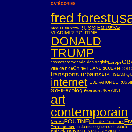
CATÉGORIES
us
fred forest
RUSSIE
nicolas sarkozy
MUSEAAV
VLADIMIR POUTINE
DONALD
TRUMP
OB
cosmos
Europe
promenade des anglais
second
Chine
ville de nice
TIC
AMERIQUE
transports urbains
ETAT ISLAMIQ
internet
FEDERATION DE RUSSI
écologie
SYRIE
UKRAINE
censure
art
contemporain
Fr
POUTiNE
fête de l'internet
Net-Art
Terre
monaco
fin du monde
guerres du pétrole
patrick moya
ATTENTATS ISLAMIQUES