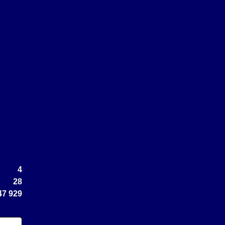
4
28
47 929