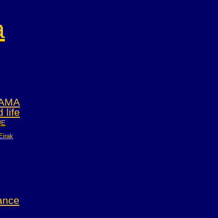
a
AMA
 life
UE
E
irak
ance