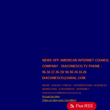
NEWS OFF AMERICAN INTERNET COUNCIL
COMPANY - DIACONESCO.TV PHONE :
06.32.17.36.33/ 06.50.34.10.26
DIACONESCO@GMAIL.COM
NEWS - AGENCY PRESS - INTERNATIONAL BUSINESS -
MARKETING - E-BUSINESS - INTERNET -
internetcouncil@internetcouncil.us
Accueil du blog
Créer un blog avec CanalBlog
Flux RSS