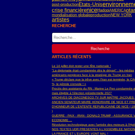
environnem
Etats-Unis
post-production
nice
crise financière
ota
Hadopi
AMERICA
mondialisation globale
NEW YORK
production
artistes
RECHERCHE
ARTICLES RÉCENTS
Le 14 juillet doit rester une fête nationale !
"La diplomatie était condamnée dès le départ" : les médias
américains perplexes face à la stratégie de Trump en Iran
« Trump déclare que la trêve avec l’Iran est terminée, le C
%, le pétrole s’envole ! »
Procès des assistants du RN : Marine Le Pen condamnée e
mais éligible à l'élection présidentielle 2027
ARCHIVES DE DIACONESCO.TV SUR MAÎTRE JACQUES
ANCIEN SENATEUR MAIRE HONORAIRE DE NICE ET PR
D'HONNEUR DE L’ENTENTE REPUBLICAINE DE NICE ( 19
)
GUERRE - PAIX - IRAN - DONALD TRUMP - ASSURANCE V
ECONOMIE ...
Révolution technologique avec l'arrivée des moteurs à l'H
NOS TEXTES UDR PRESENTES A L'ASSEMBLEE NATIO
LA FRANCE ET L'EUROPE VONT MAL !