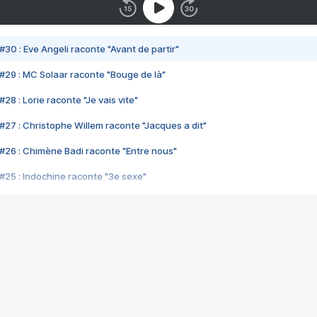
#30 : Eve Angeli raconte "Avant de partir"
#29 : MC Solaar raconte "Bouge de là"
28 : Lorie raconte "Je vais vite"
#27 : Christophe Willem raconte "Jacques a dit"
#26 : Chimène Badi raconte "Entre nous"
#25 : Indochine raconte "3e sexe"
#24 : Zaho raconte "C'est chelou"
#23 : Patrick Bruel raconte "Au café des délices"
#22 : Kyo raconte "Le chemin"
#21 : Nolwenn Leroy raconte "Cassé"
#20 : Patrick Hernandez raconte "Born to be alive"