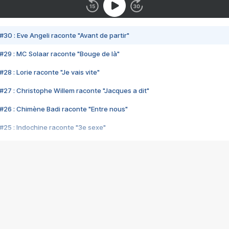
#30 : Eve Angeli raconte "Avant de partir"
#29 : MC Solaar raconte "Bouge de là"
28 : Lorie raconte "Je vais vite"
#27 : Christophe Willem raconte "Jacques a dit"
#26 : Chimène Badi raconte "Entre nous"
#25 : Indochine raconte "3e sexe"
#24 : Zaho raconte "C'est chelou"
#23 : Patrick Bruel raconte "Au café des délices"
#22 : Kyo raconte "Le chemin"
#21 : Nolwenn Leroy raconte "Cassé"
#20 : Patrick Hernandez raconte "Born to be alive"