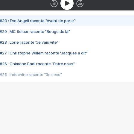
#30 : Eve Angeli raconte "Avant de partir"
#29 : MC Solaar raconte "Bouge de là"
28 : Lorie raconte "Je vais vite"
#27 : Christophe Willem raconte "Jacques a dit"
#26 : Chimène Badi raconte "Entre nous"
#25 : Indochine raconte "3e sexe"
#24 : Zaho raconte "C'est chelou"
#23 : Patrick Bruel raconte "Au café des délices"
#22 : Kyo raconte "Le chemin"
#21 : Nolwenn Leroy raconte "Cassé"
#20 : Patrick Hernandez raconte "Born to be alive"