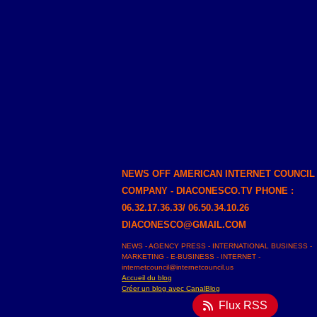
NEWS OFF AMERICAN INTERNET COUNCIL
COMPANY - DIACONESCO.TV PHONE :
06.32.17.36.33/ 06.50.34.10.26
DIACONESCO@GMAIL.COM
NEWS - AGENCY PRESS - INTERNATIONAL BUSINESS -
MARKETING - E-BUSINESS - INTERNET -
internetcouncil@internetcouncil.us
Accueil du blog
Créer un blog avec CanalBlog
Flux RSS