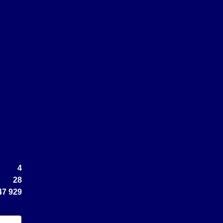
4
28
47 929