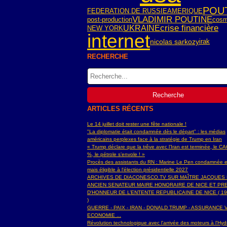
POU
FEDERATION DE RUSSIE
AMERIQUE
VLADIMIR POUTINE
post-production
cos
crise financière
UKRAINE
NEW YORK
internet
nicolas sarkozy
irak
RECHERCHE
ARTICLES RÉCENTS
Le 14 juillet doit rester une fête nationale !
"La diplomatie était condamnée dès le départ" : les médias
américains perplexes face à la stratégie de Trump en Iran
« Trump déclare que la trêve avec l’Iran est terminée, le C
%, le pétrole s’envole ! »
Procès des assistants du RN : Marine Le Pen condamnée e
mais éligible à l'élection présidentielle 2027
ARCHIVES DE DIACONESCO.TV SUR MAÎTRE JACQUES
ANCIEN SENATEUR MAIRE HONORAIRE DE NICE ET PR
D'HONNEUR DE L’ENTENTE REPUBLICAINE DE NICE ( 19
)
GUERRE - PAIX - IRAN - DONALD TRUMP - ASSURANCE V
ECONOMIE ...
Révolution technologique avec l'arrivée des moteurs à l'H