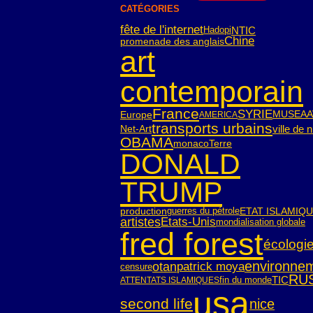
CATÉGORIES
fête de l'internet
NTIC
Hadopi
Chine
promenade des anglais
art
contemporain
France
SYRIE
Europe
MUSEAA
AMERICA
transports urbains
ville de 
Net-Art
OBAMA
monaco
Terre
DONALD
TRUMP
guerres du pétrole
ETAT ISLAMIQ
production
artistes
Etats-Unis
mondialisation globale
fred forest
écologi
environne
otan
patrick moya
censure
RU
TIC
fin du monde
ATTENTATS ISLAMIQUES
usa
second life
nice