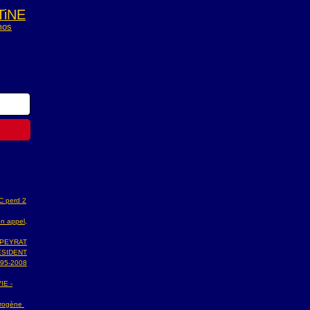
TiNE
mos
AC perd 2
n appel,
 PEYRAT
ESIDENT
95-2008
IE -
ydrogène