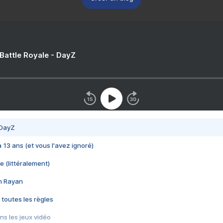
 Battle Royale - DayZ
 DayZ
 a 13 ans (et vous l'avez ignoré)
e (littéralement)
im Rayan
 toutes les règles
s les jeux vidéo