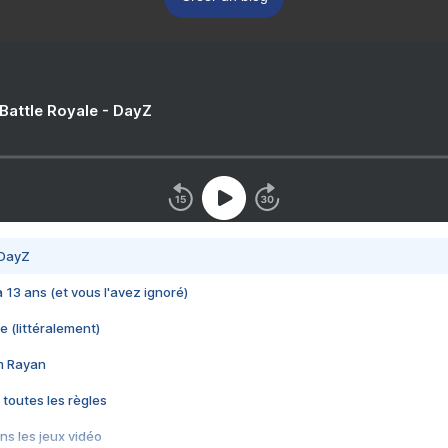
 Battle Royale - DayZ
 DayZ
 a 13 ans (et vous l'avez ignoré)
e (littéralement)
im Rayan
 toutes les règles
s les jeux vidéo