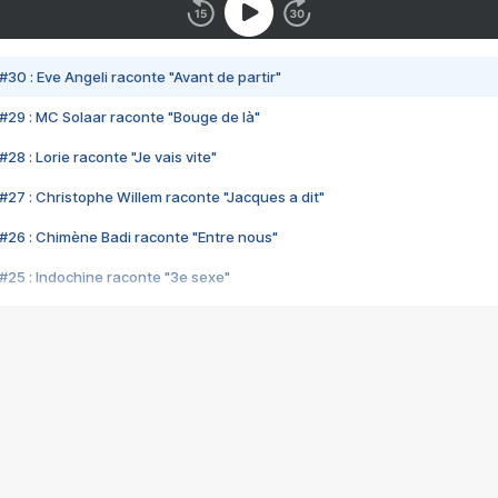
#30 : Eve Angeli raconte "Avant de partir"
#29 : MC Solaar raconte "Bouge de là"
28 : Lorie raconte "Je vais vite"
#27 : Christophe Willem raconte "Jacques a dit"
#26 : Chimène Badi raconte "Entre nous"
#25 : Indochine raconte "3e sexe"
#24 : Zaho raconte "C'est chelou"
#23 : Patrick Bruel raconte "Au café des délices"
#22 : Kyo raconte "Le chemin"
#21 : Nolwenn Leroy raconte "Cassé"
#20 : Patrick Hernandez raconte "Born to be alive"