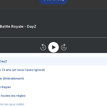
 Battle Royale - DayZ
 DayZ
 a 13 ans (et vous l'avez ignoré)
e (littéralement)
im Rayan
 toutes les règles
s les jeux vidéo