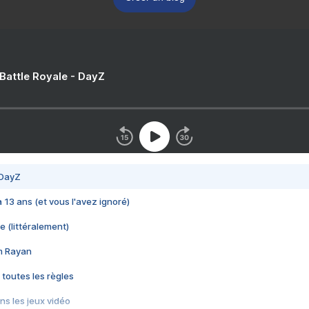
 Battle Royale - DayZ
 DayZ
 a 13 ans (et vous l'avez ignoré)
e (littéralement)
im Rayan
 toutes les règles
s les jeux vidéo