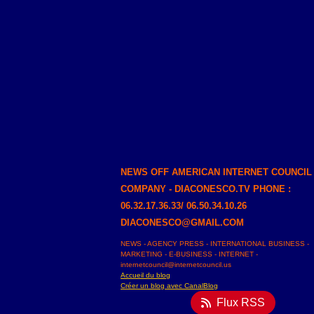
NEWS OFF AMERICAN INTERNET COUNCIL
COMPANY - DIACONESCO.TV PHONE :
06.32.17.36.33/ 06.50.34.10.26
DIACONESCO@GMAIL.COM
NEWS - AGENCY PRESS - INTERNATIONAL BUSINESS -
MARKETING - E-BUSINESS - INTERNET -
internetcouncil@internetcouncil.us
Accueil du blog
Créer un blog avec CanalBlog
Flux RSS