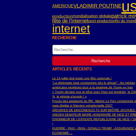
u
VLADIMIR POUTINE
AMERIQUE
patrick mo
mondialisation globale
production
fête de l'internet
post-production
fin du mon
internet
RECHERCHE
ARTICLES RÉCENTS
Le 14 juillet doit rester une fête nationale !
"La diplomatie était condamnée dès le départ" : les médias
américains perplexes face à la stratégie de Trump en Iran
« Trump déclare que la trêve avec l’Iran est terminée, le C
%, le pétrole s’envole ! »
Procès des assistants du RN : Marine Le Pen condamnée e
mais éligible à l'élection présidentielle 2027
ARCHIVES DE DIACONESCO.TV SUR MAÎTRE JACQUES
ANCIEN SENATEUR MAIRE HONORAIRE DE NICE ET PR
D'HONNEUR DE L’ENTENTE REPUBLICAINE DE NICE ( 19
)
GUERRE - PAIX - IRAN - DONALD TRUMP - ASSURANCE V
ECONOMIE ...