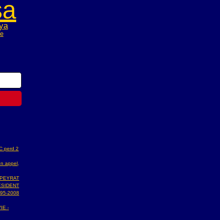
sa
ya
de
AC perd 2
n appel,
 PEYRAT
ESIDENT
95-2008
IE -