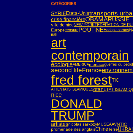
CATÉGORIES
transports urba
SYRIE
Etats-Unis
OBAMA
RUSSIE
crise financière
ville de nice
NEW YORK
FEDERATION DE RU
POUTiNE
Europe
censure
Hadopi
cosmos
Ne
irak
art
contemporain
écologie
monaco
guerres du pétro
AMERICA
second life
France
environnem
fred forest
TIC
otan
ETAT ISLAMIQ
ATTENTATS ISLAMIQUES
nice
DONALD
TRUMP
artistes
NTIC
nicolas sarkozy
MUSEAAV
Chine
UKRA
Terre
promenade des anglais