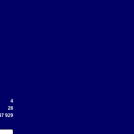
4
28
47 929