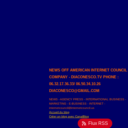
NEWS OFF AMERICAN INTERNET COUNCIL
COMPANY - DIACONESCO.TV PHONE :
06.32.17.36.33/ 06.50.34.10.26
DIACONESCO@GMAIL.COM
NEWS - AGENCY PRESS - INTERNATIONAL BUSINESS -
MARKETING - E-BUSINESS - INTERNET -
internetcouncil@internetcouncil.us
Accueil du blog
Créer un blog avec CanalBlog
Flux RSS