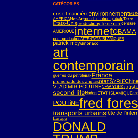
CATÉGORIES
environnement
crise financière
MUS
Net-Art
mondialisation globale
Terre
AMERICA
Etats-Unis
ville de nice
censure
production
internet
OBAMA
AMERIQUE
post-production
ATTENTATS ISLAMIQUES
patrick moya
monaco
art
contemporain
France
guerres du pétrole
irak
SYRIE
otan
Chin
promenade des anglais
VLADIMIR POUTINE
artist
NEW YORK
second life
Hadopi
ETAT ISLAMIQUE
co
fred fores
POUTiNE
transports urbains
fête de l'inter
Europe
DONALD