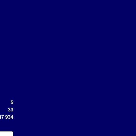
5
33
47 934