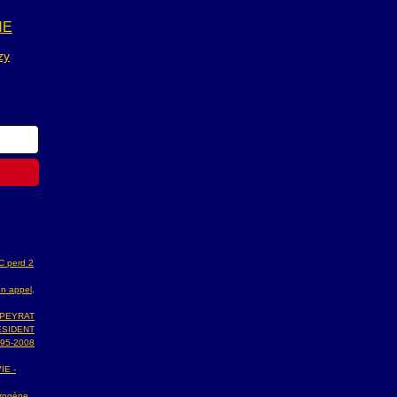
NE
zy
AC perd 2
n appel,
 PEYRAT
ESIDENT
95-2008
IE -
ydrogène