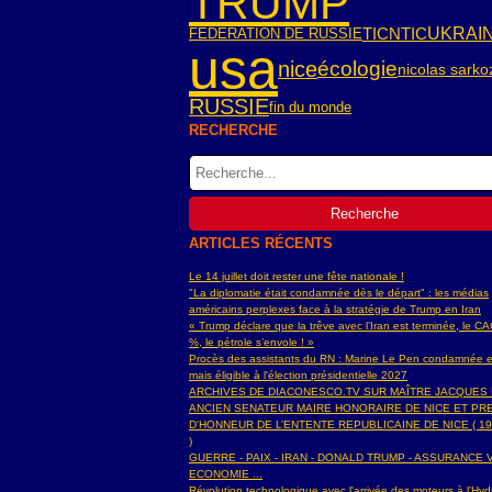
TRUMP
TIC
NTIC
UKRAI
FEDERATION DE RUSSIE
usa
nice
écologie
nicolas sarko
RUSSIE
fin du monde
RECHERCHE
ARTICLES RÉCENTS
Le 14 juillet doit rester une fête nationale !
"La diplomatie était condamnée dès le départ" : les médias
américains perplexes face à la stratégie de Trump en Iran
« Trump déclare que la trêve avec l’Iran est terminée, le C
%, le pétrole s’envole ! »
Procès des assistants du RN : Marine Le Pen condamnée e
mais éligible à l'élection présidentielle 2027
ARCHIVES DE DIACONESCO.TV SUR MAÎTRE JACQUES
ANCIEN SENATEUR MAIRE HONORAIRE DE NICE ET PR
D'HONNEUR DE L’ENTENTE REPUBLICAINE DE NICE ( 19
)
GUERRE - PAIX - IRAN - DONALD TRUMP - ASSURANCE V
ECONOMIE ...
Révolution technologique avec l'arrivée des moteurs à l'H