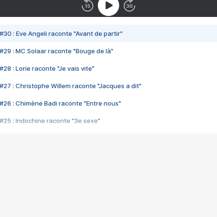
#30 : Eve Angeli raconte "Avant de partir"
#29 : MC Solaar raconte "Bouge de là"
28 : Lorie raconte "Je vais vite"
#27 : Christophe Willem raconte "Jacques a dit"
#26 : Chimène Badi raconte "Entre nous"
#25 : Indochine raconte "3e sexe"
#24 : Zaho raconte "C'est chelou"
#23 : Patrick Bruel raconte "Au café des délices"
#22 : Kyo raconte "Le chemin"
#21 : Nolwenn Leroy raconte "Cassé"
#20 : Patrick Hernandez raconte "Born to be alive"