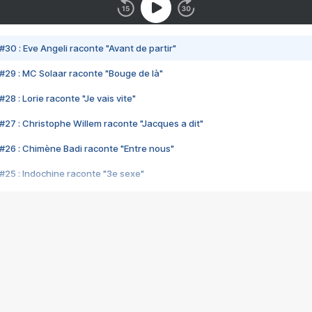
#30 : Eve Angeli raconte "Avant de partir"
#29 : MC Solaar raconte "Bouge de là"
28 : Lorie raconte "Je vais vite"
#27 : Christophe Willem raconte "Jacques a dit"
#26 : Chimène Badi raconte "Entre nous"
#25 : Indochine raconte "3e sexe"
#24 : Zaho raconte "C'est chelou"
#23 : Patrick Bruel raconte "Au café des délices"
#22 : Kyo raconte "Le chemin"
#21 : Nolwenn Leroy raconte "Cassé"
#20 : Patrick Hernandez raconte "Born to be alive"