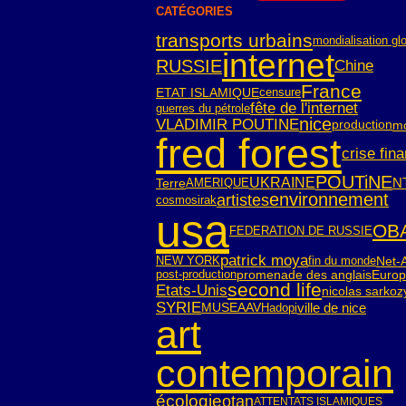
CATÉGORIES
transports urbains
mondialisation gl
internet
RUSSIE
Chine
France
ETAT ISLAMIQUE
censure
fête de l'internet
guerres du pétrole
nice
VLADIMIR POUTINE
m
production
fred forest
crise fin
POUTiNE
UKRAINE
N
Terre
AMERIQUE
environnement
artistes
cosmos
irak
usa
OB
FEDERATION DE RUSSIE
patrick moya
NEW YORK
fin du monde
Net-A
post-production
Euro
promenade des anglais
second life
Etats-Unis
nicolas sarkoz
SYRIE
ville de nice
Hadopi
MUSEAAV
art
contemporain
écologie
otan
ATTENTATS ISLAMIQUES