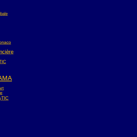
obale
onaco
ancière
TIC
AMA
rt
pe
TIC
y