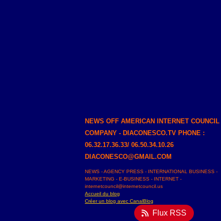
NEWS OFF AMERICAN INTERNET COUNCIL
COMPANY - DIACONESCO.TV PHONE :
06.32.17.36.33/ 06.50.34.10.26
DIACONESCO@GMAIL.COM
NEWS - AGENCY PRESS - INTERNATIONAL BUSINESS -
MARKETING - E-BUSINESS - INTERNET -
internetcouncil@internetcouncil.us
Accueil du blog
Créer un blog avec CanalBlog
Flux RSS