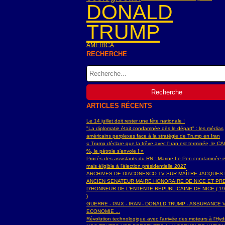
DONALD
TRUMP
AMERICA
RECHERCHE
ARTICLES RÉCENTS
Le 14 juillet doit rester une fête nationale !
"La diplomatie était condamnée dès le départ" : les médias
américains perplexes face à la stratégie de Trump en Iran
« Trump déclare que la trêve avec l’Iran est terminée, le C
%, le pétrole s’envole ! »
Procès des assistants du RN : Marine Le Pen condamnée e
mais éligible à l'élection présidentielle 2027
ARCHIVES DE DIACONESCO.TV SUR MAÎTRE JACQUES
ANCIEN SENATEUR MAIRE HONORAIRE DE NICE ET PR
D'HONNEUR DE L’ENTENTE REPUBLICAINE DE NICE ( 19
)
GUERRE - PAIX - IRAN - DONALD TRUMP - ASSURANCE V
ECONOMIE ...
Révolution technologique avec l'arrivée des moteurs à l'H