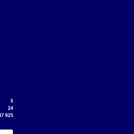
5
24
47 925