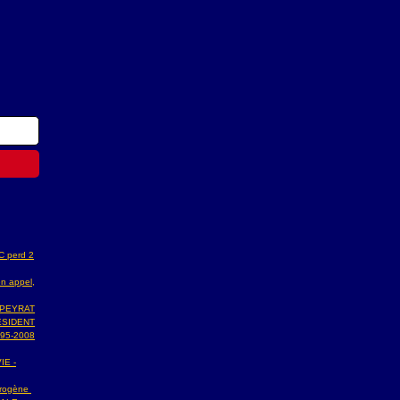
AC perd 2
n appel,
 PEYRAT
ESIDENT
95-2008
IE -
ydrogène