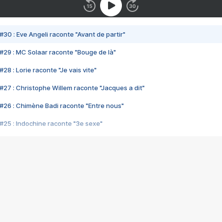
#30 : Eve Angeli raconte "Avant de partir"
#29 : MC Solaar raconte "Bouge de là"
28 : Lorie raconte "Je vais vite"
#27 : Christophe Willem raconte "Jacques a dit"
#26 : Chimène Badi raconte "Entre nous"
#25 : Indochine raconte "3e sexe"
#24 : Zaho raconte "C'est chelou"
#23 : Patrick Bruel raconte "Au café des délices"
#22 : Kyo raconte "Le chemin"
#21 : Nolwenn Leroy raconte "Cassé"
#20 : Patrick Hernandez raconte "Born to be alive"