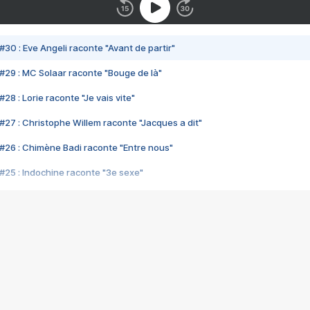
#30 : Eve Angeli raconte "Avant de partir"
#29 : MC Solaar raconte "Bouge de là"
28 : Lorie raconte "Je vais vite"
#27 : Christophe Willem raconte "Jacques a dit"
#26 : Chimène Badi raconte "Entre nous"
#25 : Indochine raconte "3e sexe"
#24 : Zaho raconte "C'est chelou"
#23 : Patrick Bruel raconte "Au café des délices"
#22 : Kyo raconte "Le chemin"
#21 : Nolwenn Leroy raconte "Cassé"
#20 : Patrick Hernandez raconte "Born to be alive"