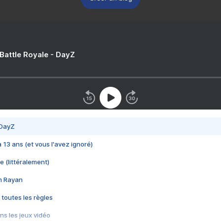
 Battle Royale - DayZ
 DayZ
 a 13 ans (et vous l'avez ignoré)
e (littéralement)
im Rayan
 toutes les règles
s les jeux vidéo