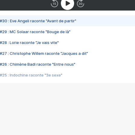
#30 : Eve Angeli raconte "Avant de partir"
#29 : MC Solaar raconte "Bouge de là"
28 : Lorie raconte "Je vais vite"
#27 : Christophe Willem raconte "Jacques a dit"
#26 : Chimène Badi raconte "Entre nous"
#25 : Indochine raconte "3e sexe"
#24 : Zaho raconte "C'est chelou"
#23 : Patrick Bruel raconte "Au café des délices"
#22 : Kyo raconte "Le chemin"
#21 : Nolwenn Leroy raconte "Cassé"
#20 : Patrick Hernandez raconte "Born to be alive"