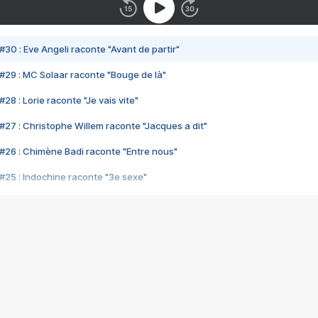
#30 : Eve Angeli raconte "Avant de partir"
#29 : MC Solaar raconte "Bouge de là"
28 : Lorie raconte "Je vais vite"
#27 : Christophe Willem raconte "Jacques a dit"
#26 : Chimène Badi raconte "Entre nous"
#25 : Indochine raconte "3e sexe"
#24 : Zaho raconte "C'est chelou"
#23 : Patrick Bruel raconte "Au café des délices"
#22 : Kyo raconte "Le chemin"
#21 : Nolwenn Leroy raconte "Cassé"
#20 : Patrick Hernandez raconte "Born to be alive"