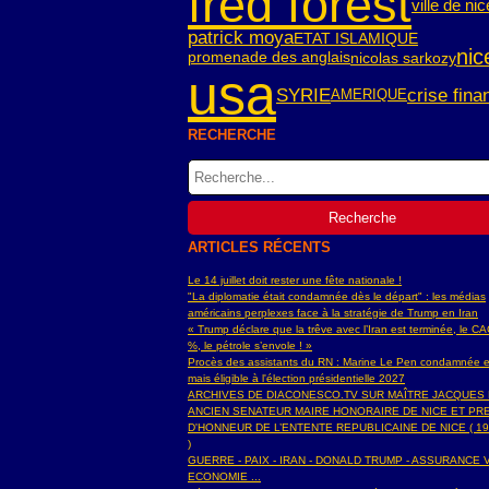
fred forest
ville de nic
patrick moya
ETAT ISLAMIQUE
nic
nicolas sarkozy
promenade des anglais
usa
SYRIE
crise fina
AMERIQUE
RECHERCHE
ARTICLES RÉCENTS
Le 14 juillet doit rester une fête nationale !
"La diplomatie était condamnée dès le départ" : les médias
américains perplexes face à la stratégie de Trump en Iran
« Trump déclare que la trêve avec l’Iran est terminée, le C
%, le pétrole s’envole ! »
Procès des assistants du RN : Marine Le Pen condamnée e
mais éligible à l'élection présidentielle 2027
ARCHIVES DE DIACONESCO.TV SUR MAÎTRE JACQUES
ANCIEN SENATEUR MAIRE HONORAIRE DE NICE ET PR
D'HONNEUR DE L’ENTENTE REPUBLICAINE DE NICE ( 19
)
GUERRE - PAIX - IRAN - DONALD TRUMP - ASSURANCE V
ECONOMIE ...