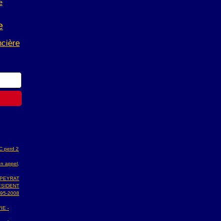
e
e
ncière
AC perd 2
n appel,
 PEYRAT
ESIDENT
95-2008
IE -