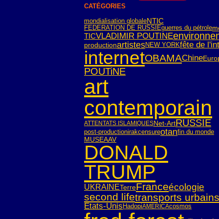
CATÉGORIES
NTIC
mondialisation globale
FEDERATION DE RUSSIE
guerres du pétrole
m
environne
VLADIMIR POUTINE
TIC
artistes
fête de l'in
NEW YORK
production
internet
OBAMA
Chine
Euro
POUTiNE
art
contemporain
RUSSIE
Net-Art
ATTENTATS ISLAMIQUES
otan
post-production
irak
censure
fin du monde
MUSEAAV
DONALD
TRUMP
France
écologie
UKRAINE
Terre
second life
transports urbain
Etats-Unis
Hadopi
cosmos
AMERICA