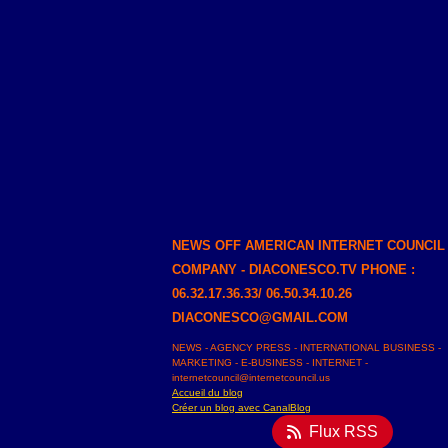
NEWS OFF AMERICAN INTERNET COUNCIL
COMPANY - DIACONESCO.TV PHONE :
06.32.17.36.33/ 06.50.34.10.26
DIACONESCO@GMAIL.COM
NEWS - AGENCY PRESS - INTERNATIONAL BUSINESS -
MARKETING - E-BUSINESS - INTERNET -
internetcouncil@internetcouncil.us
Accueil du blog
Créer un blog avec CanalBlog
Flux RSS