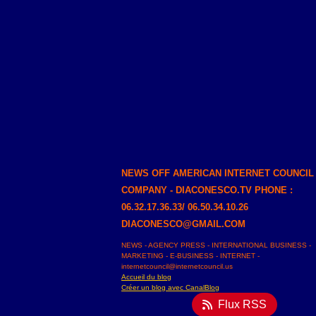
NEWS OFF AMERICAN INTERNET COUNCIL
COMPANY - DIACONESCO.TV PHONE :
06.32.17.36.33/ 06.50.34.10.26
DIACONESCO@GMAIL.COM
NEWS - AGENCY PRESS - INTERNATIONAL BUSINESS -
MARKETING - E-BUSINESS - INTERNET -
internetcouncil@internetcouncil.us
Accueil du blog
Créer un blog avec CanalBlog
Flux RSS