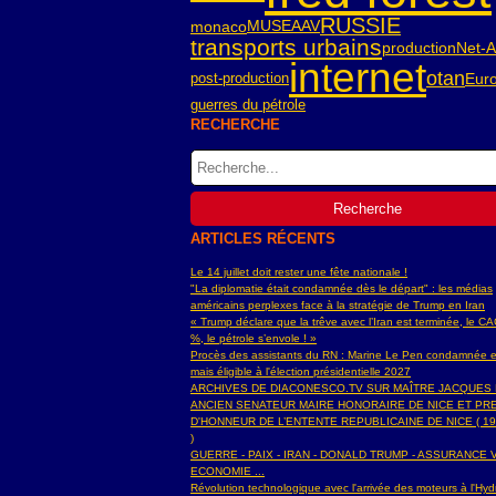
RUSSIE
monaco
MUSEAAV
transports urbains
Net-A
production
internet
otan
post-production
Eur
guerres du pétrole
RECHERCHE
ARTICLES RÉCENTS
Le 14 juillet doit rester une fête nationale !
"La diplomatie était condamnée dès le départ" : les médias
américains perplexes face à la stratégie de Trump en Iran
« Trump déclare que la trêve avec l’Iran est terminée, le C
%, le pétrole s’envole ! »
Procès des assistants du RN : Marine Le Pen condamnée e
mais éligible à l'élection présidentielle 2027
ARCHIVES DE DIACONESCO.TV SUR MAÎTRE JACQUES
ANCIEN SENATEUR MAIRE HONORAIRE DE NICE ET PR
D'HONNEUR DE L’ENTENTE REPUBLICAINE DE NICE ( 19
)
GUERRE - PAIX - IRAN - DONALD TRUMP - ASSURANCE V
ECONOMIE ...
Révolution technologique avec l'arrivée des moteurs à l'H