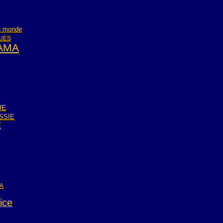
du monde
QUES
AMA
UE
SSIE
E
A
ice