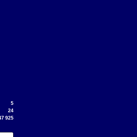
5
24
47 925