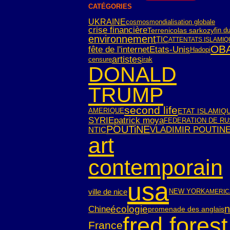
CATÉGORIES
UKRAINE
cosmos
mondialisation globale
crise financière
Terre
nicolas sarkozy
fin 
environnement
TIC
ATTENTATS ISLAMI
OB
fête de l'internet
Etats-Unis
Hadopi
artistes
censure
irak
DONALD
TRUMP
second life
AMERIQUE
ETAT ISLAMIQ
SYRIE
patrick moya
FEDERATION DE RU
POUTiNE
VLADIMIR POUTIN
NTIC
art
contemporain
usa
ville de nice
NEW YORK
AMERIC
n
écologie
Chine
promenade des anglais
fred forest
France