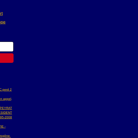
rt
ope
AC perd 2
n appel,
 PEYRAT
ESIDENT
95-2008
IE -
ydrogène