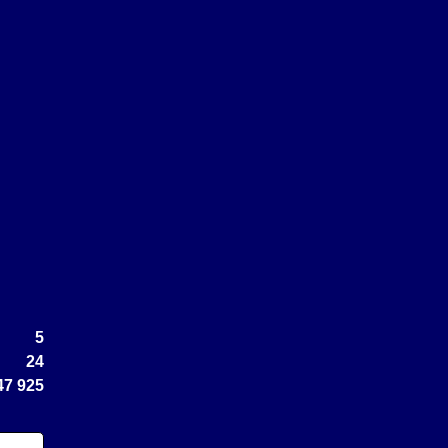
5
24
47 925