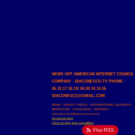
NEWS OFF AMERICAN INTERNET COUNCIL
COMPANY - DIACONESCO.TV PHONE :
06.32.17.36.33/ 06.50.34.10.26
DIACONESCO@GMAIL.COM
NEWS - AGENCY PRESS - INTERNATIONAL BUSINESS -
MARKETING - E-BUSINESS - INTERNET -
internetcouncil@internetcouncil.us
Accueil du blog
Créer un blog avec CanalBlog
Flux RSS