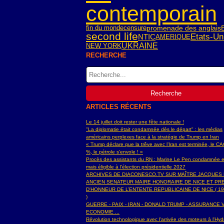
contemporain
fin du monde
censure
promenade des anglais
second life
Etats-Un
NTIC
AMERIQUE
UKRAINE
NEW YORK
RECHERCHE
ARTICLES RÉCENTS
Le 14 juillet doit rester une fête nationale !
"La diplomatie était condamnée dès le départ" : les médias
américains perplexes face à la stratégie de Trump en Iran
« Trump déclare que la trêve avec l’Iran est terminée, le C
%, le pétrole s’envole ! »
Procès des assistants du RN : Marine Le Pen condamnée e
mais éligible à l'élection présidentielle 2027
ARCHIVES DE DIACONESCO.TV SUR MAÎTRE JACQUES
ANCIEN SENATEUR MAIRE HONORAIRE DE NICE ET PR
D'HONNEUR DE L’ENTENTE REPUBLICAINE DE NICE ( 19
)
GUERRE - PAIX - IRAN - DONALD TRUMP - ASSURANCE V
ECONOMIE ...
Révolution technologique avec l'arrivée des moteurs à l'H