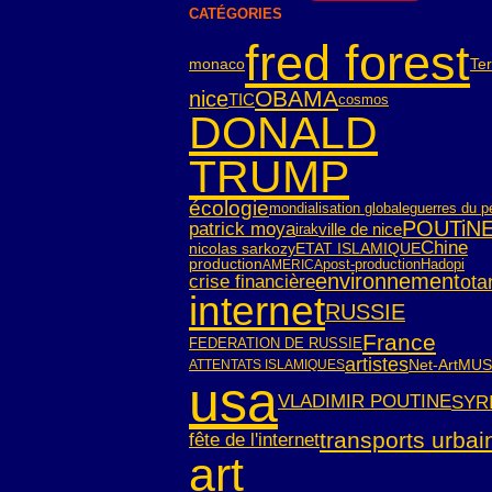
CATÉGORIES
fred forest
monaco
Ter
OBAMA
nice
TIC
cosmos
DONALD
TRUMP
écologie
mondialisation globale
guerres du p
POUTiN
patrick moya
ville de nice
irak
Chine
nicolas sarkozy
ETAT ISLAMIQUE
post-production
Hadopi
production
AMERICA
environnement
crise financière
ota
internet
RUSSIE
France
FEDERATION DE RUSSIE
artistes
Net-Art
MUS
ATTENTATS ISLAMIQUES
usa
SYR
VLADIMIR POUTINE
transports urbai
fête de l'internet
art