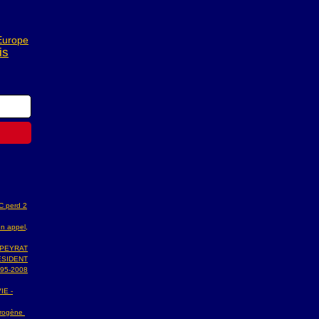
Europe
is
AC perd 2
n appel,
 PEYRAT
ESIDENT
95-2008
IE -
ydrogène