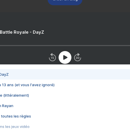
 Battle Royale - DayZ
 DayZ
 a 13 ans (et vous l'avez ignoré)
e (littéralement)
im Rayan
 toutes les règles
s les jeux vidéo