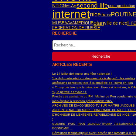
second life
NTIC
Net-Art
post-production
internet
nice
POUTiN
Terre
Fr
otan
ville de nice
AMERIQUE
MUSEAAV
FEDERATION DE RUSSIE
RECHERCHE
ARTICLES RÉCENTS
Le 14 juillet doit rester une fête nationale !
"La diplomatie était condamnée dès le départ" : les médias
américains perplexes face à la stratégie de Trump en Iran
« Trump déclare que la trêve avec l’Iran est terminée, le C
%, le pétrole s’envole ! »
Procès des assistants du RN : Marine Le Pen condamnée e
mais éligible à l'élection présidentielle 2027
ARCHIVES DE DIACONESCO.TV SUR MAÎTRE JACQUES
ANCIEN SENATEUR MAIRE HONORAIRE DE NICE ET PR
D'HONNEUR DE L’ENTENTE REPUBLICAINE DE NICE ( 19
)
GUERRE - PAIX - IRAN - DONALD TRUMP - ASSURANCE V
ECONOMIE ...
Révolution technologique avec l'arrivée des moteurs à l'H