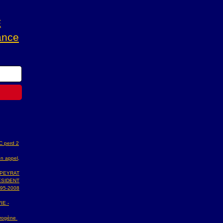
E
ance
AC perd 2
n appel,
 PEYRAT
ESIDENT
95-2008
IE -
ydrogène