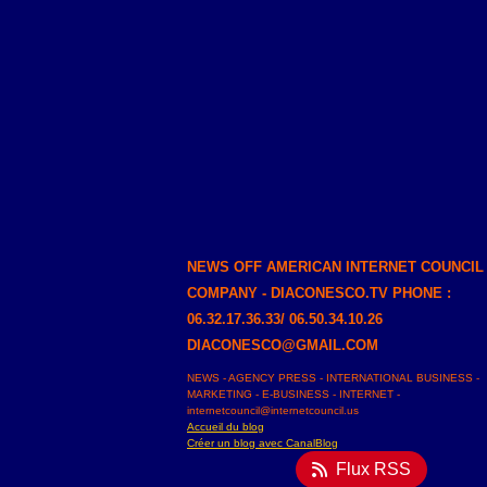
NEWS OFF AMERICAN INTERNET COUNCIL
COMPANY - DIACONESCO.TV PHONE :
06.32.17.36.33/ 06.50.34.10.26
DIACONESCO@GMAIL.COM
NEWS - AGENCY PRESS - INTERNATIONAL BUSINESS -
MARKETING - E-BUSINESS - INTERNET -
internetcouncil@internetcouncil.us
Accueil du blog
Créer un blog avec CanalBlog
Flux RSS