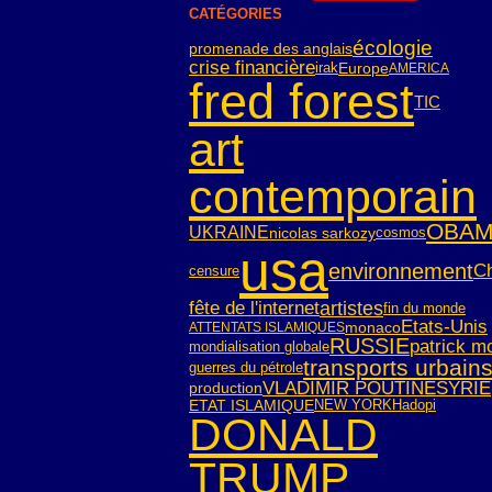
CATÉGORIES
écologie
promenade des anglais
crise financière
irak
Europe
AMERICA
fred forest
TIC
art
contemporain
OBA
UKRAINE
nicolas sarkozy
cosmos
usa
environnement
C
censure
fête de l'internet
artistes
fin du monde
Etats-Unis
monaco
ATTENTATS ISLAMIQUES
RUSSIE
patrick m
mondialisation globale
transports urbain
guerres du pétrole
SYRIE
VLADIMIR POUTINE
production
ETAT ISLAMIQUE
NEW YORK
Hadopi
DONALD
TRUMP