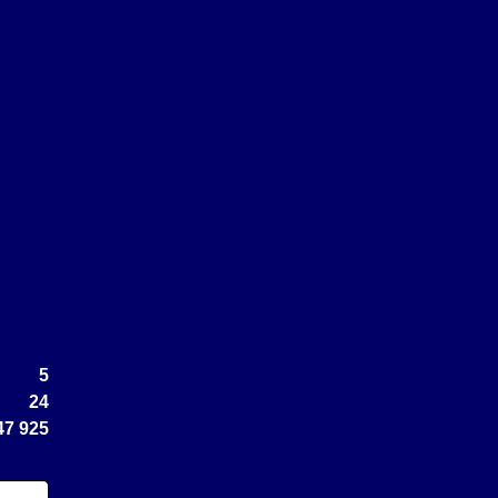
5
24
47 925