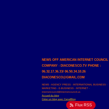
NEWS OFF AMERICAN INTERNET COUNCIL
COMPANY - DIACONESCO.TV PHONE :
06.32.17.36.33/ 06.50.34.10.26
DIACONESCO@GMAIL.COM
NEWS - AGENCY PRESS - INTERNATIONAL BUSINESS -
MARKETING - E-BUSINESS - INTERNET -
internetcouncil@internetcouncil.us
Accueil du blog
Créer un blog avec CanalBlog
Flux RSS