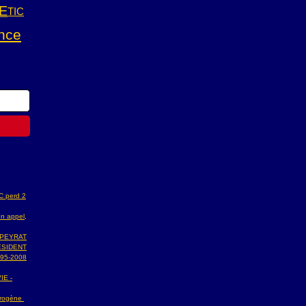
E
TIC
nce
AC perd 2
n appel,
 PEYRAT
ESIDENT
95-2008
IE -
ydrogène