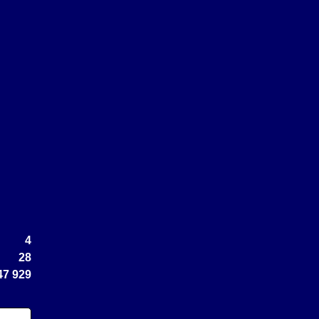
4
28
47 929