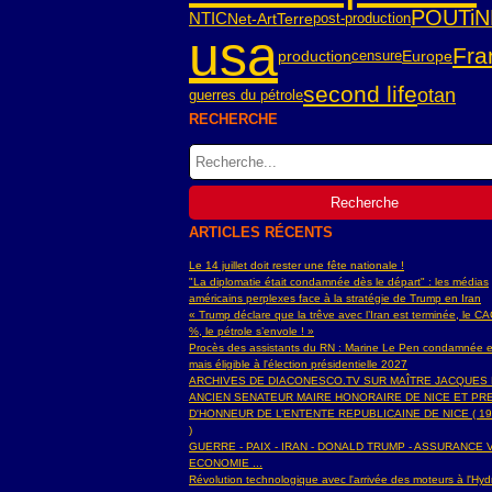
POUTiN
NTIC
Net-Art
Terre
post-production
usa
Fra
censure
Europe
production
second life
otan
guerres du pétrole
RECHERCHE
ARTICLES RÉCENTS
Le 14 juillet doit rester une fête nationale !
"La diplomatie était condamnée dès le départ" : les médias
américains perplexes face à la stratégie de Trump en Iran
« Trump déclare que la trêve avec l’Iran est terminée, le C
%, le pétrole s’envole ! »
Procès des assistants du RN : Marine Le Pen condamnée e
mais éligible à l'élection présidentielle 2027
ARCHIVES DE DIACONESCO.TV SUR MAÎTRE JACQUES
ANCIEN SENATEUR MAIRE HONORAIRE DE NICE ET PR
D'HONNEUR DE L’ENTENTE REPUBLICAINE DE NICE ( 19
)
GUERRE - PAIX - IRAN - DONALD TRUMP - ASSURANCE V
ECONOMIE ...
Révolution technologique avec l'arrivée des moteurs à l'H