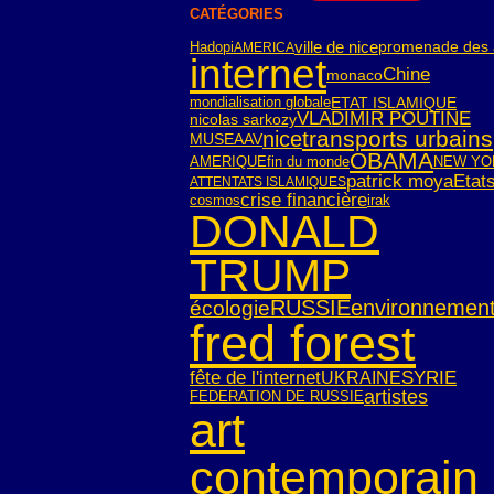
CATÉGORIES
ville de nice
Hadopi
promenade des 
AMERICA
internet
Chine
monaco
mondialisation globale
ETAT ISLAMIQUE
VLADIMIR POUTINE
nicolas sarkozy
transports urbains
nice
MUSEAAV
OBAMA
AMERIQUE
fin du monde
NEW YO
patrick moya
Etat
ATTENTATS ISLAMIQUES
crise financière
cosmos
irak
DONALD
TRUMP
RUSSIE
environnemen
écologie
fred forest
SYRIE
fête de l'internet
UKRAINE
artistes
FEDERATION DE RUSSIE
art
contemporain