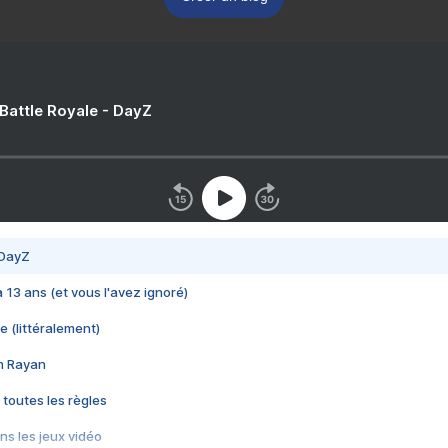
 Battle Royale - DayZ
 DayZ
 a 13 ans (et vous l'avez ignoré)
e (littéralement)
im Rayan
 toutes les règles
s les jeux vidéo