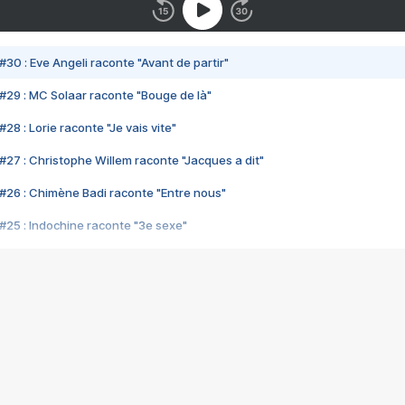
#30 : Eve Angeli raconte "Avant de partir"
#29 : MC Solaar raconte "Bouge de là"
28 : Lorie raconte "Je vais vite"
#27 : Christophe Willem raconte "Jacques a dit"
#26 : Chimène Badi raconte "Entre nous"
#25 : Indochine raconte "3e sexe"
#24 : Zaho raconte "C'est chelou"
#23 : Patrick Bruel raconte "Au café des délices"
#22 : Kyo raconte "Le chemin"
#21 : Nolwenn Leroy raconte "Cassé"
#20 : Patrick Hernandez raconte "Born to be alive"