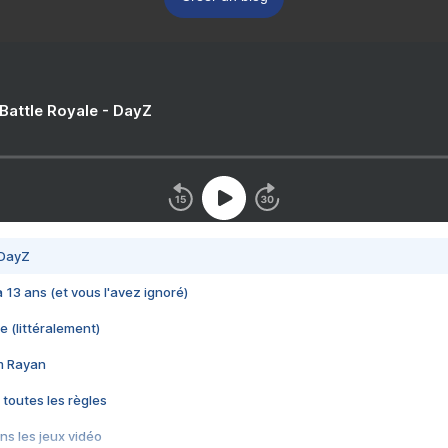
 Battle Royale - DayZ
 DayZ
 a 13 ans (et vous l'avez ignoré)
e (littéralement)
im Rayan
 toutes les règles
s les jeux vidéo