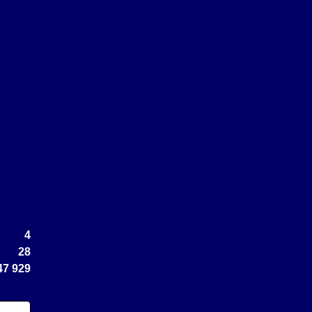
4
28
47 929