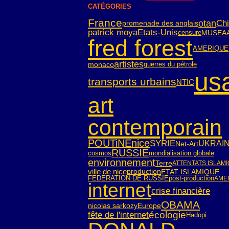
CATÉGORIES
France
otan
Ch
promenade des anglais
patrick moya
Etats-Unis
censure
MUSEA
fred forest
AMERIQUE
artistes
monaco
guerres du pétrole
us
transports urbains
NTIC
art
contemporain
POUTiNE
nice
SYRIE
UKRAI
Net-Art
RUSSIE
cosmos
mondialisation globale
environnement
Terre
ATTENTATS ISLAM
ville de nice
ETAT ISLAMIQUE
production
FEDERATION DE RUSSIE
post-production
AME
internet
crise financière
OBAMA
nicolas sarkozy
Europe
écologie
fête de l'internet
Hadopi