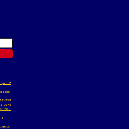
AC perd 2
n appel,
 PEYRAT
ESIDENT
95-2008
IE -
ydrogène