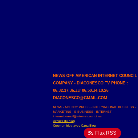
NEWS OFF AMERICAN INTERNET COUNCIL
COMPANY - DIACONESCO.TV PHONE :
06.32.17.36.33/ 06.50.34.10.26
DIACONESCO@GMAIL.COM
NEWS - AGENCY PRESS - INTERNATIONAL BUSINESS -
MARKETING - E-BUSINESS - INTERNET -
internetcouncil@internetcouncil.us
Accueil du blog
Créer un blog avec CanalBlog
Flux RSS