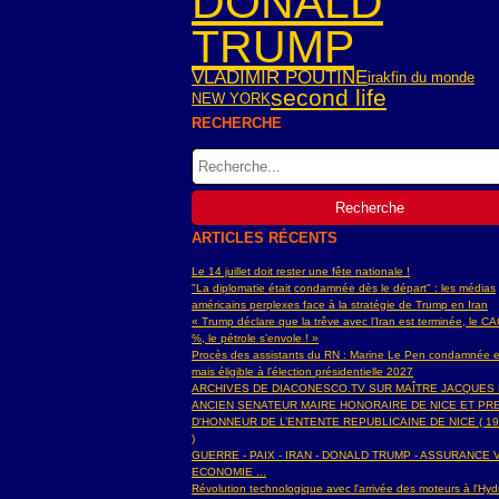
DONALD
TRUMP
VLADIMIR POUTINE
irak
fin du monde
second life
NEW YORK
RECHERCHE
ARTICLES RÉCENTS
Le 14 juillet doit rester une fête nationale !
"La diplomatie était condamnée dès le départ" : les médias
américains perplexes face à la stratégie de Trump en Iran
« Trump déclare que la trêve avec l’Iran est terminée, le C
%, le pétrole s’envole ! »
Procès des assistants du RN : Marine Le Pen condamnée e
mais éligible à l'élection présidentielle 2027
ARCHIVES DE DIACONESCO.TV SUR MAÎTRE JACQUES
ANCIEN SENATEUR MAIRE HONORAIRE DE NICE ET PR
D'HONNEUR DE L’ENTENTE REPUBLICAINE DE NICE ( 19
)
GUERRE - PAIX - IRAN - DONALD TRUMP - ASSURANCE V
ECONOMIE ...
Révolution technologique avec l'arrivée des moteurs à l'H