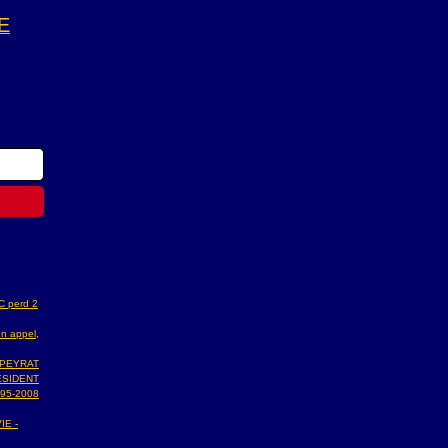
E
AC perd 2
n appel,
 PEYRAT
ESIDENT
95-2008
IE -