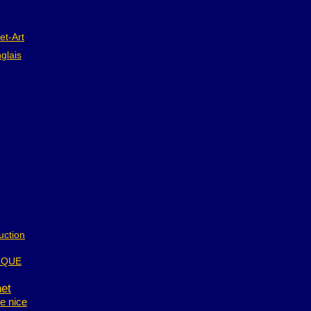
et-Art
glais
uction
IQUE
net
de nice