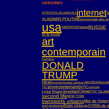
CATÉGORIES
internet
N
ATTENTATS ISLAMIQUES
VLADIMIR POUTINE
promenade des an
usa
RUSSIE
AMERIQUE
Hadopi
fin du monde
art
contemporain
monaco
DONALD
TRUMP
nice
Europe
nicolas sarkozy
MUSEAAV
prod
environnement
TIC
NTIC
censure
crise financière
otan
Chine
ETAT ISLAM
second life
NEW YORK
transports urbains
fête de l'inter
SYRIE
Etats-Unis
ville 
post-production
irak