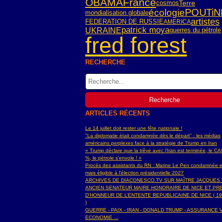
OBAMA
France
cosmos
Terre
POUTiN
écologie
mondialisation globale
artistes
FEDERATION DE RUSSIE
AMERICA
patrick moya
UKRAINE
guerres du pétrole
fred forest
RECHERCHE
ARTICLES RÉCENTS
Le 14 juillet doit rester une fête nationale !
"La diplomatie était condamnée dès le départ" : les médias
américains perplexes face à la stratégie de Trump en Iran
« Trump déclare que la trêve avec l’Iran est terminée, le C
%, le pétrole s’envole ! »
Procès des assistants du RN : Marine Le Pen condamnée e
mais éligible à l'élection présidentielle 2027
ARCHIVES DE DIACONESCO.TV SUR MAÎTRE JACQUES
ANCIEN SENATEUR MAIRE HONORAIRE DE NICE ET PR
D'HONNEUR DE L’ENTENTE REPUBLICAINE DE NICE ( 19
)
GUERRE - PAIX - IRAN - DONALD TRUMP - ASSURANCE V
ECONOMIE ...