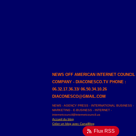
NEWS OFF AMERICAN INTERNET COUNCIL
COMPANY - DIACONESCO.TV PHONE :
06.32.17.36.33/ 06.50.34.10.26
DIACONESCO@GMAIL.COM
NEWS - AGENCY PRESS - INTERNATIONAL BUSINESS -
MARKETING - E-BUSINESS - INTERNET -
internetcouncil@internetcouncil.us
Accueil du blog
Créer un blog avec CanalBlog
Flux RSS