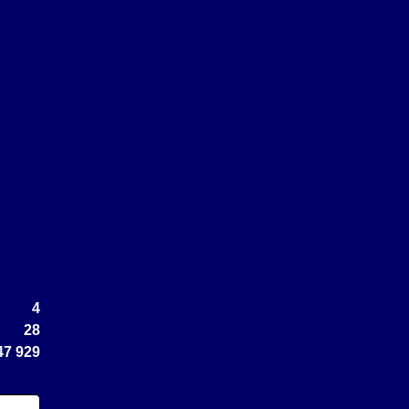
4
28
47 929