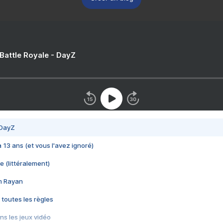
 Battle Royale - DayZ
 DayZ
 a 13 ans (et vous l'avez ignoré)
e (littéralement)
im Rayan
 toutes les règles
s les jeux vidéo