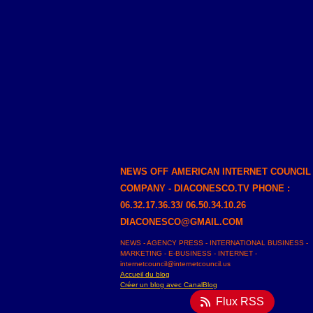
NEWS OFF AMERICAN INTERNET COUNCIL
COMPANY - DIACONESCO.TV PHONE :
06.32.17.36.33/ 06.50.34.10.26
DIACONESCO@GMAIL.COM
NEWS - AGENCY PRESS - INTERNATIONAL BUSINESS -
MARKETING - E-BUSINESS - INTERNET -
internetcouncil@internetcouncil.us
Accueil du blog
Créer un blog avec CanalBlog
Flux RSS