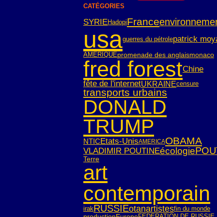
CATÉGORIES
France
environneme
SYRIE
Hadopi
usa
patrick moy
guerres du pétrole
AMERIQUE
monaco
promenade des anglais
fred forest
Chine
fête de l'internet
UKRAINE
censure
transports urbains
DONALD
TRUMP
OBAMA
Etats-Unis
NTIC
AMERICA
POU
écologie
VLADIMIR POUTINE
Terre
art
contemporain
RUSSIE
otan
artistes
irak
fin du monde
Europe
FEDERATION DE RUSSIE
production