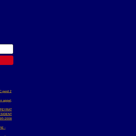
AC perd 2
n appel,
 PEYRAT
ESIDENT
95-2008
IE -