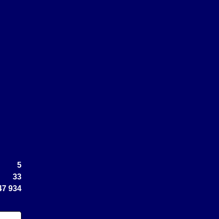
5
33
47 934