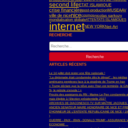
second life
ETAT ISLAMIQUE
crise financière
post-production
MUSEAAV
nice
ville de nice
cosmos
nicolas sarkozy
mondialisation globale
ATTENTATS ISLAMIQUES
internet
NEW YORK
Net-Art
RECHERCHE
ARTICLES RÉCENTS
Le 14 juillet doit rester une fête nationale !
"La diplomatie était condamnée dès le départ" : les médias
américains perplexes face à la stratégie de Trump en Iran
« Trump déclare que la trêve avec l’Iran est terminée, le C
%, le pétrole s’envole ! »
Procès des assistants du RN : Marine Le Pen condamnée e
mais éligible à l'élection présidentielle 2027
ARCHIVES DE DIACONESCO.TV SUR MAÎTRE JACQUES
ANCIEN SENATEUR MAIRE HONORAIRE DE NICE ET PR
D'HONNEUR DE L’ENTENTE REPUBLICAINE DE NICE ( 19
)
GUERRE - PAIX - IRAN - DONALD TRUMP - ASSURANCE V
ECONOMIE ...