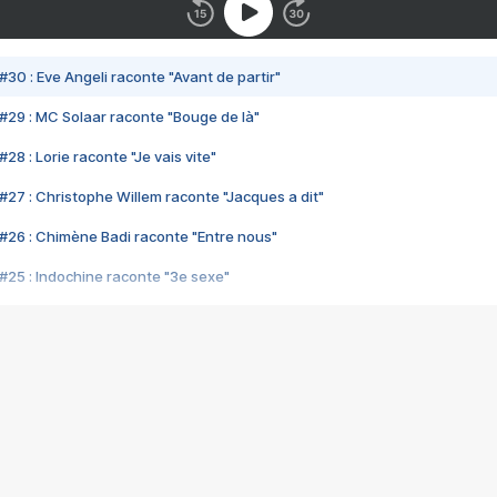
#30 : Eve Angeli raconte "Avant de partir"
#29 : MC Solaar raconte "Bouge de là"
28 : Lorie raconte "Je vais vite"
#27 : Christophe Willem raconte "Jacques a dit"
#26 : Chimène Badi raconte "Entre nous"
#25 : Indochine raconte "3e sexe"
#24 : Zaho raconte "C'est chelou"
#23 : Patrick Bruel raconte "Au café des délices"
#22 : Kyo raconte "Le chemin"
#21 : Nolwenn Leroy raconte "Cassé"
#20 : Patrick Hernandez raconte "Born to be alive"