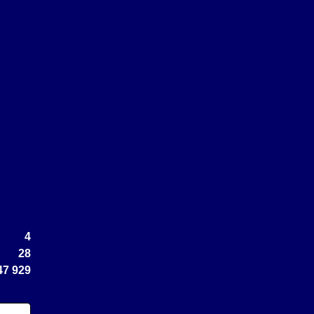
4
28
47 929