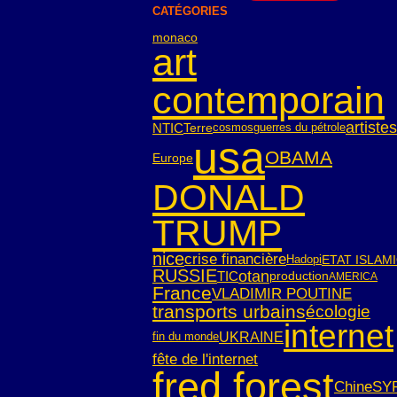
CATÉGORIES
monaco
art
contemporain
artistes
NTIC
Terre
cosmos
guerres du pétrole
usa
OBAMA
Europe
DONALD
TRUMP
nice
crise financière
Hadopi
ETAT ISLAM
RUSSIE
otan
TIC
production
AMERICA
France
VLADIMIR POUTINE
transports urbains
écologie
internet
UKRAINE
fin du monde
fête de l'internet
fred forest
SY
Chine