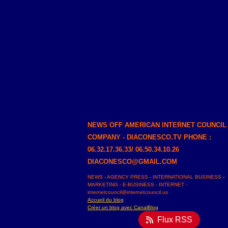
NEWS OFF AMERICAN INTERNET COUNCIL
COMPANY - DIACONESCO.TV PHONE :
06.32.17.36.33/ 06.50.34.10.26
DIACONESCO@GMAIL.COM
NEWS - AGENCY PRESS - INTERNATIONAL BUSINESS -
MARKETING - E-BUSINESS - INTERNET -
internetcouncil@internetcouncil.us
Accueil du blog
Créer un blog avec CanalBlog
Flux RSS