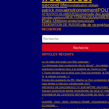
second life
mondialisation globale
environnement
POU
patrick moya
promenade des angl
ATTENTATS ISLAMIQUES
nicolas sarkozy
NEW YORK
AMER
MUSEAAV
Etats-Unis
post-production
censure
ville de nice
FEDERATION DE RUSSIE
irak
Net
RECHERCHE
ARTICLES RÉCENTS
Le 14 juillet doit rester une fête nationale !
"La diplomatie était condamnée dès le départ" : les médias
américains perplexes face à la stratégie de Trump en Iran
« Trump déclare que la trêve avec l’Iran est terminée, le C
%, le pétrole s’envole ! »
Procès des assistants du RN : Marine Le Pen condamnée e
mais éligible à l'élection présidentielle 2027
ARCHIVES DE DIACONESCO.TV SUR MAÎTRE JACQUES
ANCIEN SENATEUR MAIRE HONORAIRE DE NICE ET PR
D'HONNEUR DE L’ENTENTE REPUBLICAINE DE NICE ( 19
)
GUERRE - PAIX - IRAN - DONALD TRUMP - ASSURANCE V
ECONOMIE ...