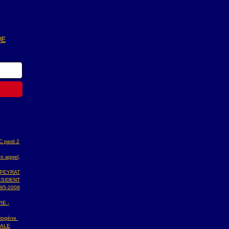
UE
AC perd 2
n appel,
 PEYRAT
ESIDENT
95-2008
IE -
ydrogène
NALE