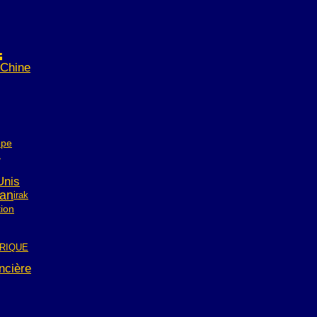
a
Chine
ope
E
Unis
tan
irak
ion
RIQUE
ancière