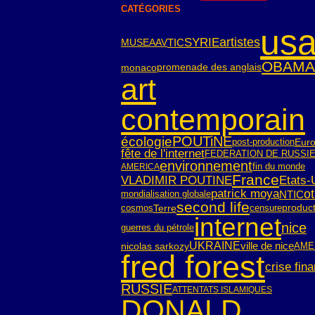
CATÉGORIES
us
SYRIE
artistes
TIC
MUSEAAV
OBAMA
monaco
promenade des anglais
art
contemporain
POUTiNE
écologie
post-production
Eur
fête de l'internet
FEDERATION DE RUSSI
environnement
fin du monde
AMERICA
France
VLADIMIR POUTINE
Etats-
patrick moya
o
NTIC
mondialisation globale
second life
cosmos
Terre
censure
product
internet
nice
guerres du pétrole
UKRAINE
ville de nice
nicolas sarkozy
AME
fred forest
crise fin
RUSSIE
ATTENTATS ISLAMIQUES
DONALD