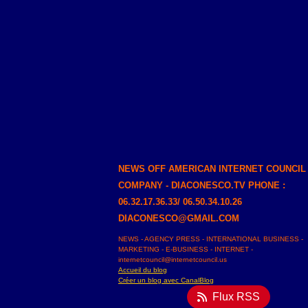
NEWS OFF AMERICAN INTERNET COUNCIL
COMPANY - DIACONESCO.TV PHONE :
06.32.17.36.33/ 06.50.34.10.26
DIACONESCO@GMAIL.COM
NEWS - AGENCY PRESS - INTERNATIONAL BUSINESS -
MARKETING - E-BUSINESS - INTERNET -
internetcouncil@internetcouncil.us
Accueil du blog
Créer un blog avec CanalBlog
Flux RSS