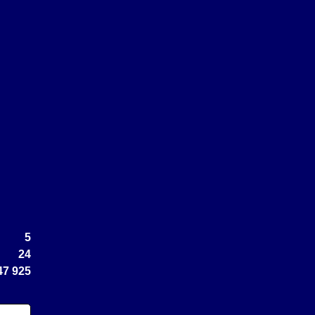
5
24
47 925