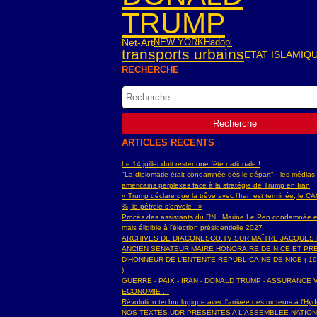
TRUMP
Net-Art
NEW YORK
Hadopi
transports urbains
ETAT ISLAMIQ
RECHERCHE
ARTICLES RÉCENTS
Le 14 juillet doit rester une fête nationale !
"La diplomatie était condamnée dès le départ" : les médias
américains perplexes face à la stratégie de Trump en Iran
« Trump déclare que la trêve avec l’Iran est terminée, le C
%, le pétrole s’envole ! »
Procès des assistants du RN : Marine Le Pen condamnée e
mais éligible à l'élection présidentielle 2027
ARCHIVES DE DIACONESCO.TV SUR MAÎTRE JACQUES
ANCIEN SENATEUR MAIRE HONORAIRE DE NICE ET PR
D'HONNEUR DE L’ENTENTE REPUBLICAINE DE NICE ( 19
)
GUERRE - PAIX - IRAN - DONALD TRUMP - ASSURANCE V
ECONOMIE ...
Révolution technologique avec l'arrivée des moteurs à l'H
NOS TEXTES UDR PRESENTES A L'ASSEMBLEE NATIO