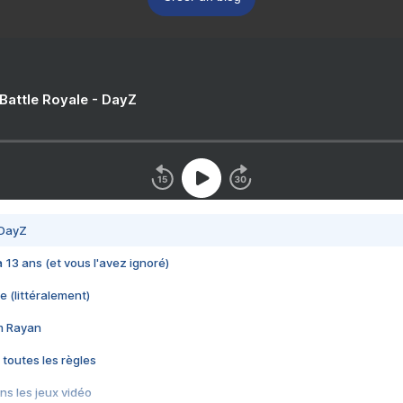
 Battle Royale - DayZ
 DayZ
 a 13 ans (et vous l'avez ignoré)
e (littéralement)
im Rayan
 toutes les règles
s les jeux vidéo