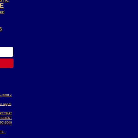
E
ion
s
AC perd 2
n appel,
 PEYRAT
ESIDENT
95-2008
IE -