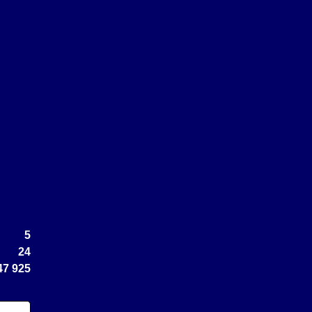
5
24
47 925