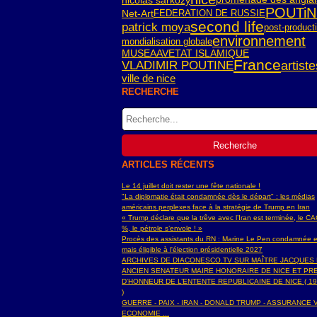
POUTiN
Net-Art
FEDERATION DE RUSSIE
second life
patrick moya
post-product
environnement
mondialisation globale
ETAT ISLAMIQUE
MUSEAAV
France
VLADIMIR POUTINE
artiste
ville de nice
RECHERCHE
ARTICLES RÉCENTS
Le 14 juillet doit rester une fête nationale !
"La diplomatie était condamnée dès le départ" : les médias
américains perplexes face à la stratégie de Trump en Iran
« Trump déclare que la trêve avec l’Iran est terminée, le C
%, le pétrole s’envole ! »
Procès des assistants du RN : Marine Le Pen condamnée e
mais éligible à l'élection présidentielle 2027
ARCHIVES DE DIACONESCO.TV SUR MAÎTRE JACQUES
ANCIEN SENATEUR MAIRE HONORAIRE DE NICE ET PR
D'HONNEUR DE L’ENTENTE REPUBLICAINE DE NICE ( 19
)
GUERRE - PAIX - IRAN - DONALD TRUMP - ASSURANCE V
ECONOMIE ...