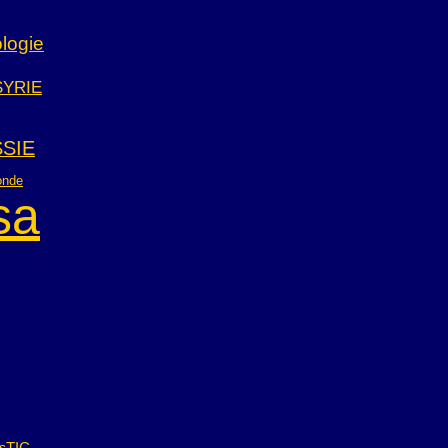
logie
SYRIE
SIE
onde
sa
TIC
s