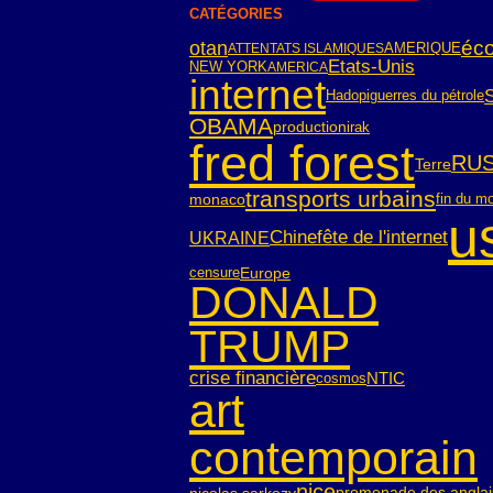
CATÉGORIES
éco
otan
AMERIQUE
ATTENTATS ISLAMIQUES
Etats-Unis
NEW YORK
AMERICA
internet
Hadopi
guerres du pétrole
OBAMA
irak
production
fred forest
RUS
Terre
transports urbains
monaco
fin du m
u
Chine
fête de l'internet
UKRAINE
censure
Europe
DONALD
TRUMP
crise financière
NTIC
cosmos
art
contemporain
nice
nicolas sarkozy
promenade des anglai