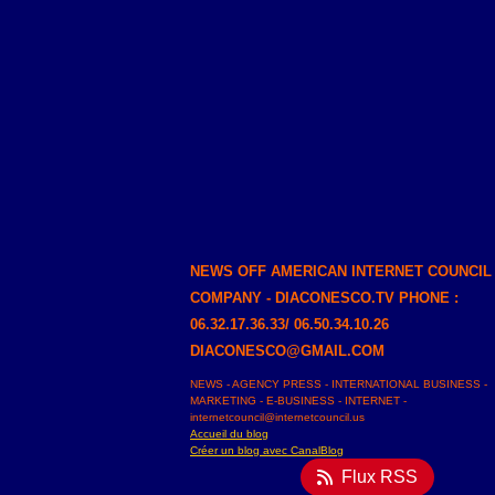
NEWS OFF AMERICAN INTERNET COUNCIL
COMPANY - DIACONESCO.TV PHONE :
06.32.17.36.33/ 06.50.34.10.26
DIACONESCO@GMAIL.COM
NEWS - AGENCY PRESS - INTERNATIONAL BUSINESS -
MARKETING - E-BUSINESS - INTERNET -
internetcouncil@internetcouncil.us
Accueil du blog
Créer un blog avec CanalBlog
Flux RSS