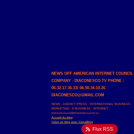
NEWS OFF AMERICAN INTERNET COUNCIL
COMPANY - DIACONESCO.TV PHONE :
06.32.17.36.33/ 06.50.34.10.26
DIACONESCO@GMAIL.COM
NEWS - AGENCY PRESS - INTERNATIONAL BUSINESS -
MARKETING - E-BUSINESS - INTERNET -
internetcouncil@internetcouncil.us
Accueil du blog
Créer un blog avec CanalBlog
Flux RSS