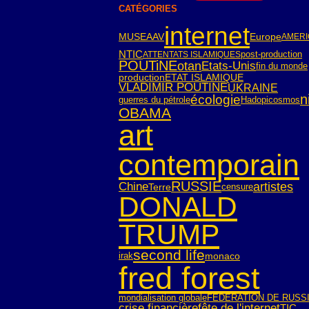
CATÉGORIES
internet
Europe
MUSEAAV
AMERI
NTIC
post-production
ATTENTATS ISLAMIQUES
POUTiNE
otan
Etats-Unis
fin du monde
ETAT ISLAMIQUE
production
VLADIMIR POUTINE
UKRAINE
n
écologie
guerres du pétrole
Hadopi
cosmos
OBAMA
art
contemporain
RUSSIE
Chine
artistes
Terre
censure
DONALD
TRUMP
second life
irak
monaco
fred forest
mondialisation globale
FEDERATION DE RUSS
crise financière
fête de l'internet
TIC