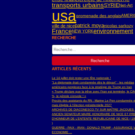
transports urbains
SYRIE
Net-Art
usa
AMERI
promenade des anglais
patrick moya
ville de nice
nicolas sarkozy
France
environnement
NEW YORK
RECHERCHE
ARTICLES RÉCENTS
Le 14 juillet doit rester une fête nationale !
"La diplomatie était condamnée dès le départ" : les médias
américains perplexes face à la stratégie de Trump en Iran
« Trump déclare que la trêve avec l’Iran est terminée, le C
%, le pétrole s’envole ! »
Procès des assistants du RN : Marine Le Pen condamnée e
mais éligible à l'élection présidentielle 2027
ARCHIVES DE DIACONESCO.TV SUR MAÎTRE JACQUES
ANCIEN SENATEUR MAIRE HONORAIRE DE NICE ET PR
D'HONNEUR DE L’ENTENTE REPUBLICAINE DE NICE ( 19
)
GUERRE - PAIX - IRAN - DONALD TRUMP - ASSURANCE V
ECONOMIE ...