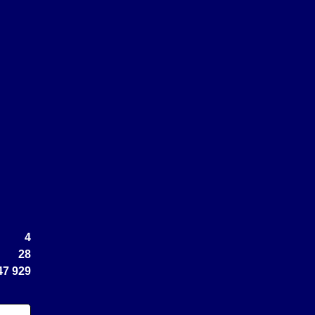
4
28
47 929