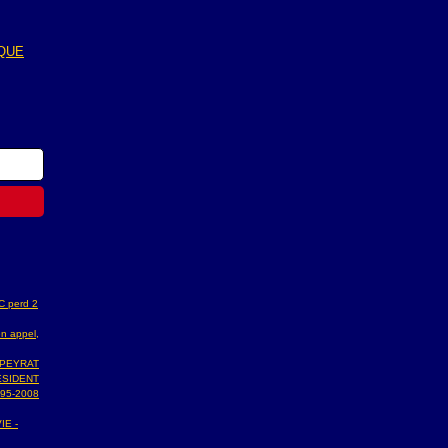
QUE
AC perd 2
n appel,
 PEYRAT
ESIDENT
95-2008
IE -