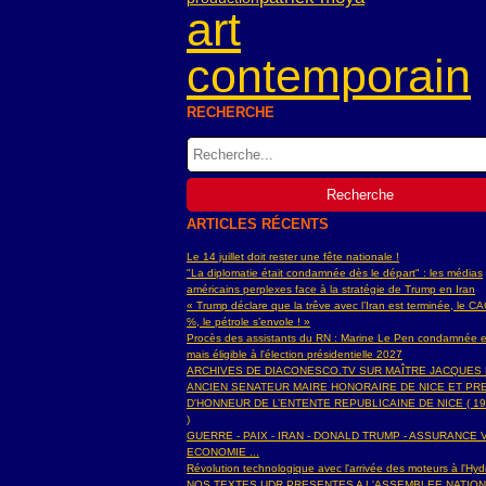
art
contemporain
RECHERCHE
ARTICLES RÉCENTS
Le 14 juillet doit rester une fête nationale !
"La diplomatie était condamnée dès le départ" : les médias
américains perplexes face à la stratégie de Trump en Iran
« Trump déclare que la trêve avec l’Iran est terminée, le C
%, le pétrole s’envole ! »
Procès des assistants du RN : Marine Le Pen condamnée e
mais éligible à l'élection présidentielle 2027
ARCHIVES DE DIACONESCO.TV SUR MAÎTRE JACQUES
ANCIEN SENATEUR MAIRE HONORAIRE DE NICE ET PR
D'HONNEUR DE L’ENTENTE REPUBLICAINE DE NICE ( 19
)
GUERRE - PAIX - IRAN - DONALD TRUMP - ASSURANCE V
ECONOMIE ...
Révolution technologique avec l'arrivée des moteurs à l'H
NOS TEXTES UDR PRESENTES A L'ASSEMBLEE NATIO