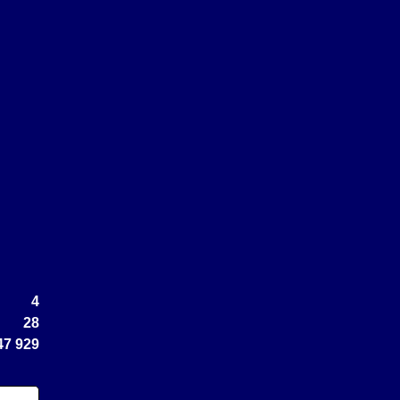
4
28
47 929