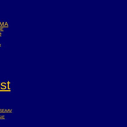
MA
UE
e
e
st
SEAAV
SIE