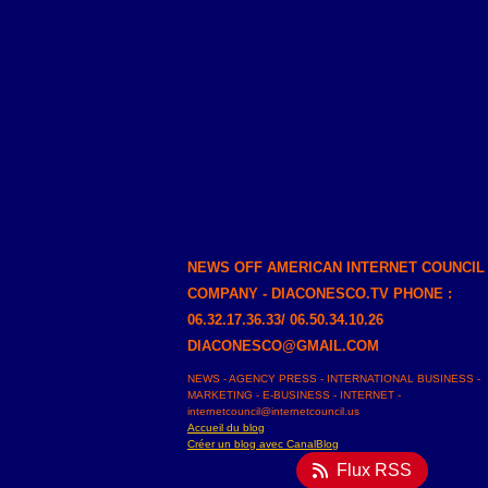
NEWS OFF AMERICAN INTERNET COUNCIL
COMPANY - DIACONESCO.TV PHONE :
06.32.17.36.33/ 06.50.34.10.26
DIACONESCO@GMAIL.COM
NEWS - AGENCY PRESS - INTERNATIONAL BUSINESS -
MARKETING - E-BUSINESS - INTERNET -
internetcouncil@internetcouncil.us
Accueil du blog
Créer un blog avec CanalBlog
Flux RSS