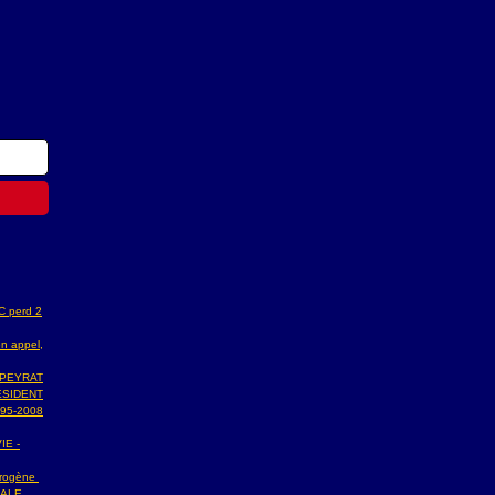
AC perd 2
n appel,
 PEYRAT
ESIDENT
95-2008
IE -
ydrogène
NALE