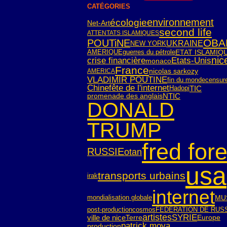
CATÉGORIES
environnement
écologie
Net-Art
second life
ATTENTATS ISLAMIQUES
OBA
POUTiNE
UKRAINE
NEW YORK
AMERIQUE
guerres du pétrole
ETAT ISLAMIQ
nic
crise financière
Etats-Unis
monaco
France
nicolas sarkozy
AMERICA
VLADIMIR POUTINE
fin du monde
censur
Chine
fête de l'internet
TIC
Hadopi
NTIC
promenade des anglais
DONALD
TRUMP
fred fore
RUSSIE
otan
usa
transports urbains
irak
internet
mondialisation globale
MU
post-production
cosmos
FEDERATION DE RUS
SYRIE
artistes
ville de nice
Terre
Europe
patrick moya
production