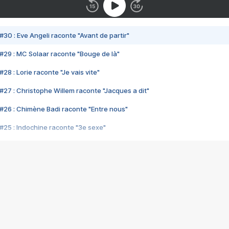
#30 : Eve Angeli raconte "Avant de partir"
#29 : MC Solaar raconte "Bouge de là"
28 : Lorie raconte "Je vais vite"
#27 : Christophe Willem raconte "Jacques a dit"
#26 : Chimène Badi raconte "Entre nous"
#25 : Indochine raconte "3e sexe"
#24 : Zaho raconte "C'est chelou"
#23 : Patrick Bruel raconte "Au café des délices"
#22 : Kyo raconte "Le chemin"
#21 : Nolwenn Leroy raconte "Cassé"
#20 : Patrick Hernandez raconte "Born to be alive"