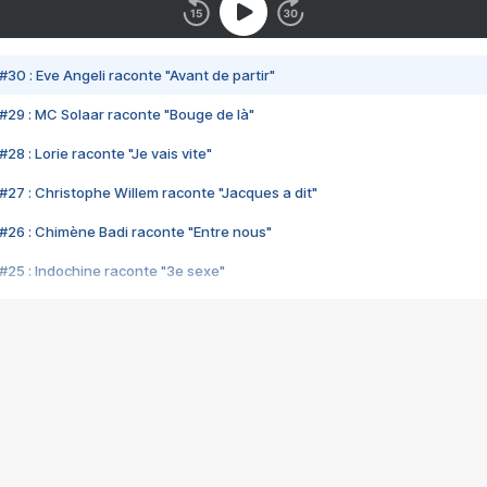
#30 : Eve Angeli raconte "Avant de partir"
#29 : MC Solaar raconte "Bouge de là"
28 : Lorie raconte "Je vais vite"
#27 : Christophe Willem raconte "Jacques a dit"
#26 : Chimène Badi raconte "Entre nous"
#25 : Indochine raconte "3e sexe"
#24 : Zaho raconte "C'est chelou"
#23 : Patrick Bruel raconte "Au café des délices"
#22 : Kyo raconte "Le chemin"
#21 : Nolwenn Leroy raconte "Cassé"
#20 : Patrick Hernandez raconte "Born to be alive"