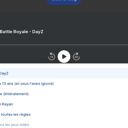
 Battle Royale - DayZ
 DayZ
 a 13 ans (et vous l'avez ignoré)
e (littéralement)
im Rayan
 toutes les règles
s les jeux vidéo