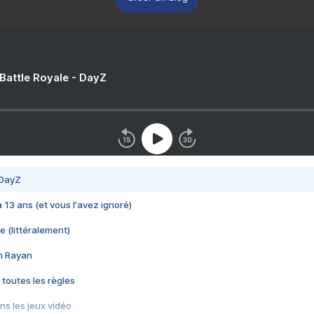
 Battle Royale - DayZ
 DayZ
 a 13 ans (et vous l'avez ignoré)
e (littéralement)
im Rayan
 toutes les règles
s les jeux vidéo