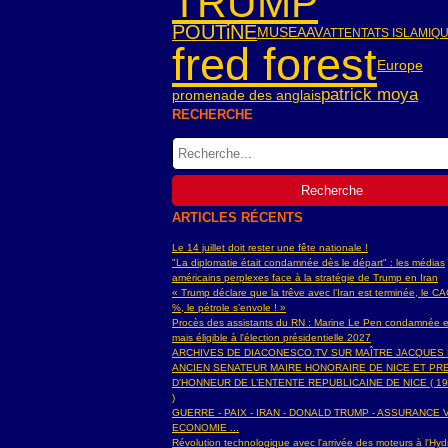
TRUMP
POUTiNE
MUSEAAV
ATTENTATS ISLAMIQ
fred forest
Europe
patrick moya
promenade des anglais
RECHERCHE
ARTICLES RÉCENTS
Le 14 juillet doit rester une fête nationale !
"La diplomatie était condamnée dès le départ" : les médias
américains perplexes face à la stratégie de Trump en Iran
« Trump déclare que la trêve avec l’Iran est terminée, le C
%, le pétrole s’envole ! »
Procès des assistants du RN : Marine Le Pen condamnée e
mais éligible à l'élection présidentielle 2027
ARCHIVES DE DIACONESCO.TV SUR MAÎTRE JACQUES
ANCIEN SENATEUR MAIRE HONORAIRE DE NICE ET PR
D'HONNEUR DE L’ENTENTE REPUBLICAINE DE NICE ( 19
)
GUERRE - PAIX - IRAN - DONALD TRUMP - ASSURANCE V
ECONOMIE ...
Révolution technologique avec l'arrivée des moteurs à l'H