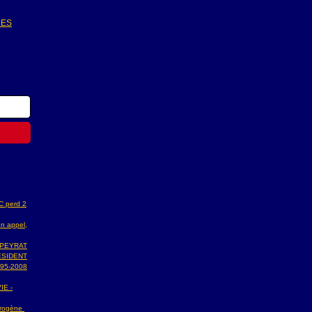
UES
AC perd 2
n appel,
 PEYRAT
ESIDENT
95-2008
IE -
ydrogène