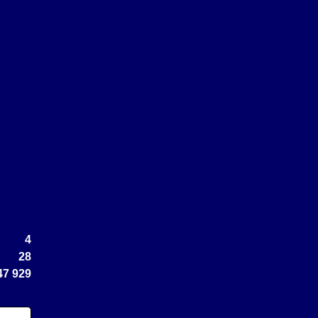
4
28
47 929