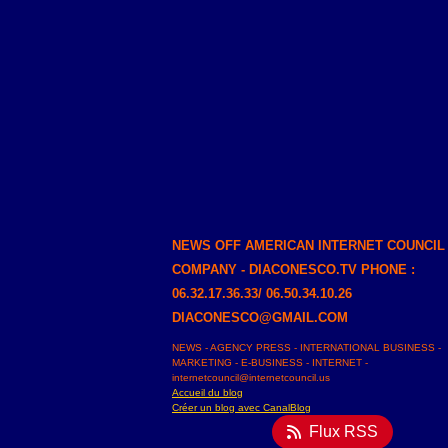
NEWS OFF AMERICAN INTERNET COUNCIL
COMPANY - DIACONESCO.TV PHONE :
06.32.17.36.33/ 06.50.34.10.26
DIACONESCO@GMAIL.COM
NEWS - AGENCY PRESS - INTERNATIONAL BUSINESS -
MARKETING - E-BUSINESS - INTERNET -
internetcouncil@internetcouncil.us
Accueil du blog
Créer un blog avec CanalBlog
Flux RSS