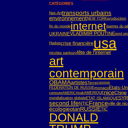
CATÉGORIES
transports urbains
Net-Art
environnement
NEW YORK
production
internet
fin du monde
guerres du pé
VLADIMIR POUTINE
UKRAINE
post-pr
usa
crise financière
Hadopi
fête de l'internet
nicolas sarkozy
art
contemporain
OBAMA
artistes
Terre
cosmos
Etats-Un
FEDERATION DE RUSSIE
monaco
nice
Chine
censure
irak
AMERIQUE
AMERICA
SYR
mondialisation globale
ETAT ISLAMIQUE
second life
France
NTIC
ville de ni
RUSSIE
écologie
otan
TIC
DONALD