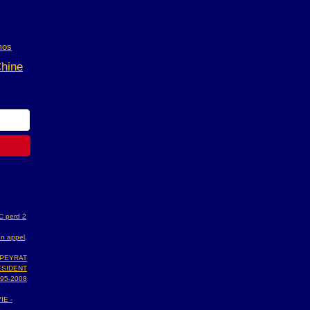
mos
hine
AC perd 2
n appel,
 PEYRAT
ESIDENT
95-2008
IE -