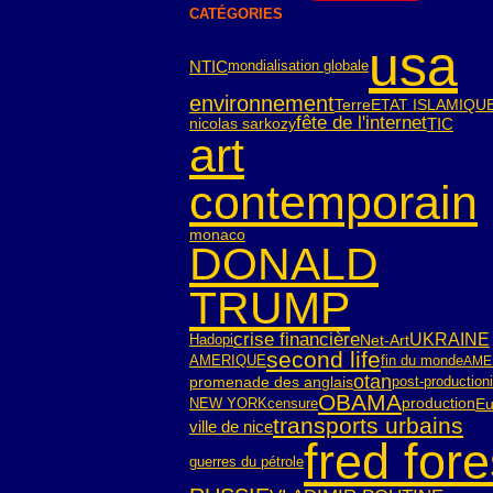
CATÉGORIES
usa
NTIC
mondialisation globale
environnement
Terre
ETAT ISLAMIQU
fête de l'internet
TIC
nicolas sarkozy
art
contemporain
monaco
DONALD
TRUMP
crise financière
UKRAINE
Hadopi
Net-Art
second life
AMERIQUE
fin du monde
AME
otan
post-production
promenade des anglais
OBAMA
NEW YORK
censure
Eu
production
transports urbains
ville de nice
fred fore
guerres du pétrole