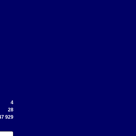
4
28
47 929