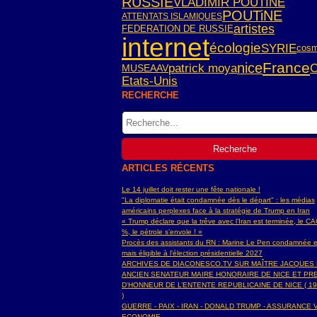
RUSSIE
VLADIMIR POUTINE
POUTiNE
ATTENTATS ISLAMIQUES
artistes
FEDERATION DE RUSSIE
internet
écologie
SYRIE
cos
France
nice
patrick moya
C
MUSEAAV
Etats-Unis
RECHERCHE
ARTICLES RÉCENTS
Le 14 juillet doit rester une fête nationale !
"La diplomatie était condamnée dès le départ" : les médias
américains perplexes face à la stratégie de Trump en Iran
« Trump déclare que la trêve avec l’Iran est terminée, le C
%, le pétrole s’envole ! »
Procès des assistants du RN : Marine Le Pen condamnée e
mais éligible à l'élection présidentielle 2027
ARCHIVES DE DIACONESCO.TV SUR MAÎTRE JACQUES
ANCIEN SENATEUR MAIRE HONORAIRE DE NICE ET PR
D'HONNEUR DE L’ENTENTE REPUBLICAINE DE NICE ( 19
)
GUERRE - PAIX - IRAN - DONALD TRUMP - ASSURANCE V
ECONOMIE ...