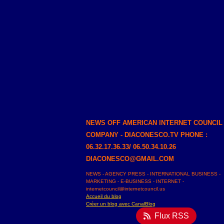
NEWS OFF AMERICAN INTERNET COUNCIL
COMPANY - DIACONESCO.TV PHONE :
06.32.17.36.33/ 06.50.34.10.26
DIACONESCO@GMAIL.COM
NEWS - AGENCY PRESS - INTERNATIONAL BUSINESS -
MARKETING - E-BUSINESS - INTERNET -
internetcouncil@internetcouncil.us
Accueil du blog
Créer un blog avec CanalBlog
Flux RSS