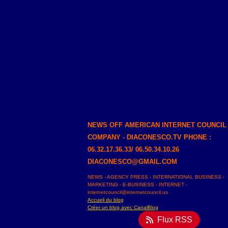
NEWS OFF AMERICAN INTERNET COUNCIL
COMPANY - DIACONESCO.TV PHONE :
06.32.17.36.33/ 06.50.34.10.26
DIACONESCO@GMAIL.COM
NEWS - AGENCY PRESS - INTERNATIONAL BUSINESS -
MARKETING - E-BUSINESS - INTERNET -
internetcouncil@internetcouncil.us
Accueil du blog
Créer un blog avec CanalBlog
Flux RSS