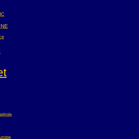
IC
INE
ice
E
et
pétrole
e
urope