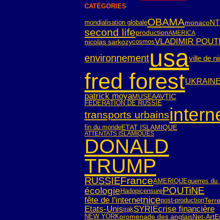
CATÉGORIES
OBAMA
NT
mondialisation globale
monaco
second life
production
AMERICA
VLADIMIR POUT
nicolas sarkozy
cosmos
usa
environnement
ville de n
fred forest
UKRAIN
patrick moya
TIC
MUSEAAV
FEDERATION DE RUSSIE
intern
transports urbains
fin du monde
ETAT ISLAMIQUE
ATTENTATS ISLAMIQUES
DONALD
TRUMP
France
RUSSIE
AMERIQUE
guerres du 
POUTiNE
écologie
Hadopi
censure
nice
fête de l'internet
post-production
Terr
SYRIE
crise financière
Etats-Unis
irak
NEW YORK
Net-Art
E
promenade des anglais