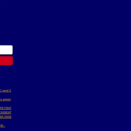
AC perd 2
n appel,
 PEYRAT
ESIDENT
95-2008
IE -