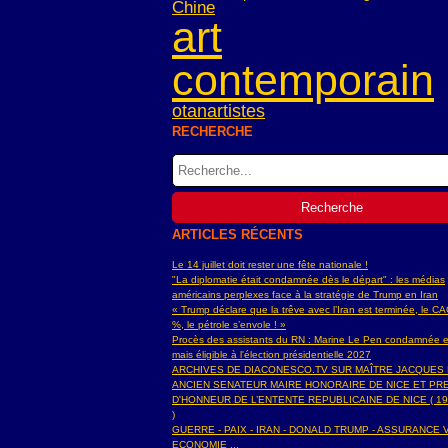
Chine
art
contemporain
otan
artistes
RECHERCHE
ARTICLES RÉCENTS
Le 14 juillet doit rester une fête nationale !
"La diplomatie était condamnée dès le départ" : les médias
américains perplexes face à la stratégie de Trump en Iran
« Trump déclare que la trêve avec l’Iran est terminée, le C
%, le pétrole s’envole ! »
Procès des assistants du RN : Marine Le Pen condamnée e
mais éligible à l'élection présidentielle 2027
ARCHIVES DE DIACONESCO.TV SUR MAÎTRE JACQUES
ANCIEN SENATEUR MAIRE HONORAIRE DE NICE ET PR
D'HONNEUR DE L’ENTENTE REPUBLICAINE DE NICE ( 19
)
GUERRE - PAIX - IRAN - DONALD TRUMP - ASSURANCE V
ECONOMIE ...