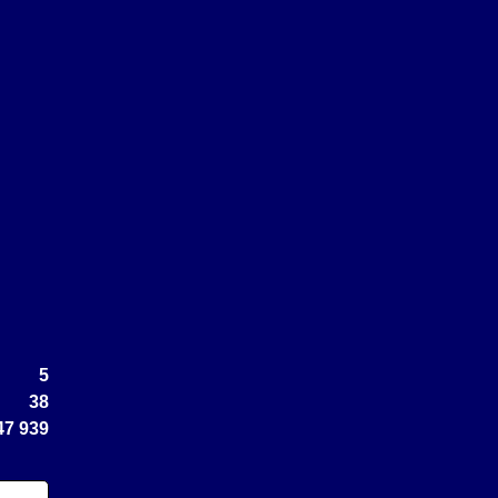
5
38
47 939