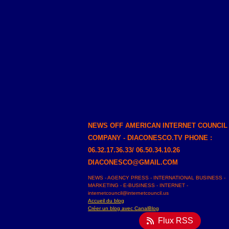
NEWS OFF AMERICAN INTERNET COUNCIL
COMPANY - DIACONESCO.TV PHONE :
06.32.17.36.33/ 06.50.34.10.26
DIACONESCO@GMAIL.COM
NEWS - AGENCY PRESS - INTERNATIONAL BUSINESS -
MARKETING - E-BUSINESS - INTERNET -
internetcouncil@internetcouncil.us
Accueil du blog
Créer un blog avec CanalBlog
Flux RSS