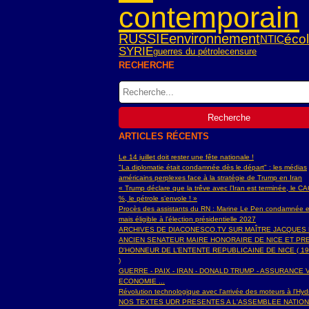
contemporain
RUSSIE
environnement
éco
NTIC
SYRIE
guerres du pétrole
censure
RECHERCHE
ARTICLES RÉCENTS
Le 14 juillet doit rester une fête nationale !
"La diplomatie était condamnée dès le départ" : les médias
américains perplexes face à la stratégie de Trump en Iran
« Trump déclare que la trêve avec l’Iran est terminée, le C
%, le pétrole s’envole ! »
Procès des assistants du RN : Marine Le Pen condamnée e
mais éligible à l'élection présidentielle 2027
ARCHIVES DE DIACONESCO.TV SUR MAÎTRE JACQUES
ANCIEN SENATEUR MAIRE HONORAIRE DE NICE ET PR
D'HONNEUR DE L’ENTENTE REPUBLICAINE DE NICE ( 19
)
GUERRE - PAIX - IRAN - DONALD TRUMP - ASSURANCE V
ECONOMIE ...
Révolution technologique avec l'arrivée des moteurs à l'H
NOS TEXTES UDR PRESENTES A L'ASSEMBLEE NATIO