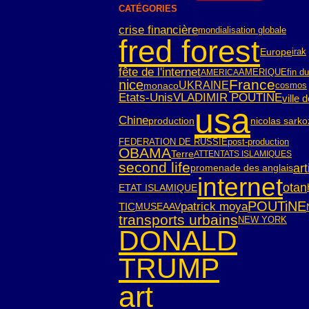
CATÉGORIES
crise financière
mondialisation globale
fred forest
Europe
irak
fête de l'internet
AMERIQUE
fin d
AMERICA
France
nice
UKRAINE
monaco
cosmos
Etats-Unis
VLADIMIR POUTINE
ville 
usa
Chine
nicolas sarko
production
FEDERATION DE RUSSIE
post-production
OBAMA
Terre
ATTENTATS ISLAMIQUES
second life
art
promenade des anglais
internet
otan
ETAT ISLAMIQUE
POUTiNE
patrick moya
TIC
MUSEAAV
transports urbains
NEW YORK
DONALD
TRUMP
art