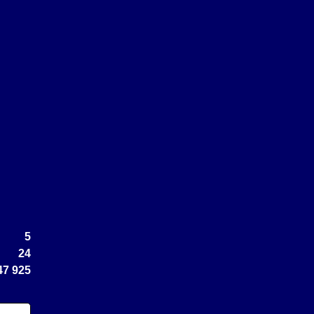
5
24
47 925