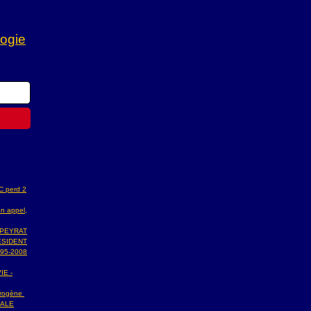
logie
AC perd 2
n appel,
 PEYRAT
ESIDENT
95-2008
IE -
ydrogène
NALE