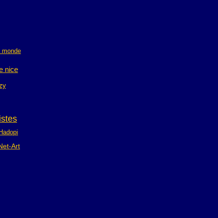
u monde
de nice
zy
istes
Hadopi
Net-Art